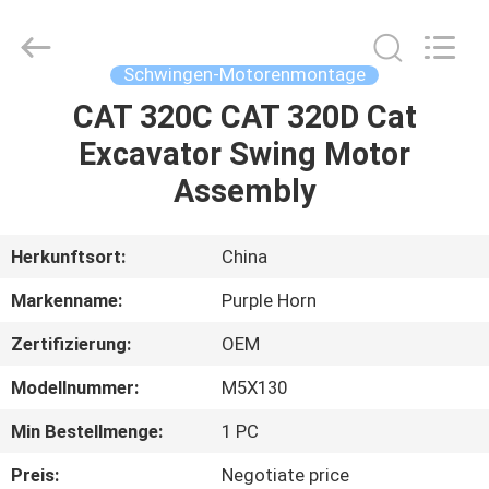
Purple
Horn
E-
Commerce
Co.,
Schwingen-Motorenmontage
Ltd..
All
Rights
CAT 320C CAT 320D Cat
HAUS
Reserved.
Excavator Swing Motor
PRODUKTE
Assembly
ÜBER
Herkunftsort:
China
UNS
Markenname:
Purple Horn
Zertifizierung:
OEM
FABRIK-
Modellnummer:
M5X130
AUSFLUG
Min Bestellmenge:
1 PC
QUALITÄTSKONTROLLE
Preis:
Negotiate price