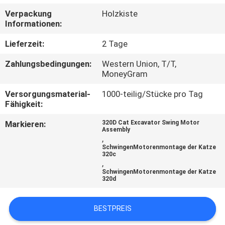
Verpackung
Holzkiste
TRETEN
Informationen:
SIE
Lieferzeit:
2 Tage
MIT
Zahlungsbedingungen:
Western Union, T/T,
UNS
MoneyGram
IN
Versorgungsmaterial-
1000-teilig/Stücke pro Tag
Fähigkeit:
VERBINDUNG
Markieren:
320D Cat Excavator Swing Motor
Assembly
BLOG
,
SchwingenMotorenmontage der Katze
320c
,
FORDERN
SchwingenMotorenmontage der Katze
320d
SIE
EIN
BESTPREIS
ZITAT