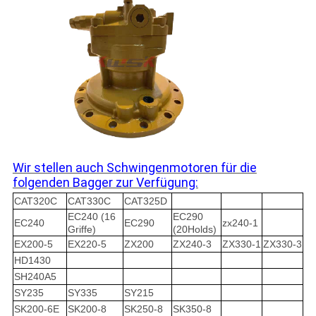
Wir stellen auch Schwingenmotoren für die
folgenden Bagger zur Verfügung:
CAT320C
CAT330C
CAT325D
EC240 (16
EC290
EC240
EC290
zx240-1
Griffe)
(20Holds)
EX200-5
EX220-5
ZX200
ZX240-3
ZX330-1
ZX330-3
HD1430
SH240A5
SY235
SY335
SY215
SK200-6E
SK200-8
SK250-8
SK350-8