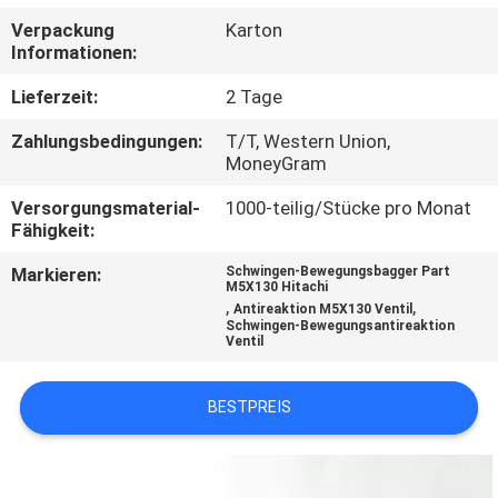
Verpackung
Karton
TRETEN
Informationen:
SIE
Lieferzeit:
2 Tage
MIT
Zahlungsbedingungen:
T/T, Western Union,
UNS
MoneyGram
IN
Versorgungsmaterial-
1000-teilig/Stücke pro Monat
Fähigkeit:
VERBINDUNG
Markieren:
Schwingen-Bewegungsbagger Part
M5X130 Hitachi
BLOG
,
,
Antireaktion M5X130 Ventil
Schwingen-Bewegungsantireaktion
Ventil
FORDERN
BESTPREIS
SIE
EIN
ZITAT