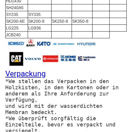
HD1430
SH240A5
SY235
SY335
SK200-6E
SK200-8
SK250-8
SK350-8
LG225
LG936
JCB240
Verpackung
*We stellen das Verpacken in den
Holzkisten, in den Kartonen oder in
anderem als Ihre Anforderung zur
Verfügung,
und wird mit der wasserdichten
Membran bedeckt.
*We überprüft sorgfältig die
Einzelteile, bevor es verpackt und
versiegelt,