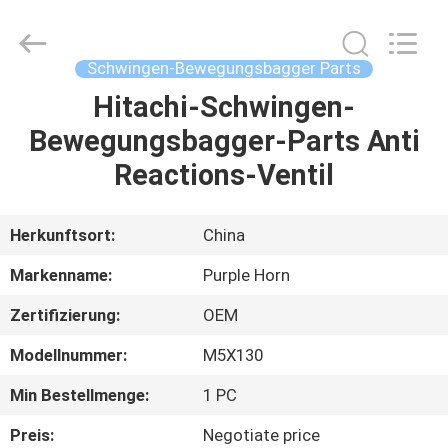
Purple
Horn
E-
Commerce
Co.,
Schwingen-Bewegungsbagger Parts
Ltd..
All
Rights
Hitachi-Schwingen-
HAUS
Reserved.
Bewegungsbagger-Parts Anti
PRODUKTE
Reactions-Ventil
ÜBER
Herkunftsort:
China
UNS
Markenname:
Purple Horn
Zertifizierung:
OEM
FABRIK-
Modellnummer:
M5X130
AUSFLUG
Min Bestellmenge:
1 PC
QUALITÄTSKONTROLLE
Preis:
Negotiate price