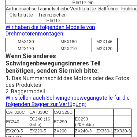
Platte ein
Antriebsachse
Taumelscheibe
Ventilplatte
Ballführer
Frühlin
Gleitplatte
Trennzeichen-
Platte
Wir haben die folgenden Modelle von
Drehmotorenmontagen:
M5X130
M5X180
M2X146
M2X170
M2X210
M2X120
Wenn Sie anderes
Schwingenbewegungsinneres Teil
benötigen, senden Sie mich bitte:
1.
Das Nummernschild des Motors oder des Fotos
des Produktes
2. Baggermodell
Wir stellen auch Schwingenbewegungsteile für die
folgenden Bagger zur Verfügung:
CAT320C
CAT330C
CAT325D
EC240 (16
EC290
EC240
EC290
Griffe)
(20Holds)
EX200-5
EX220-5
ZX200
ZX240-3
ZX330-1
ZX330-3