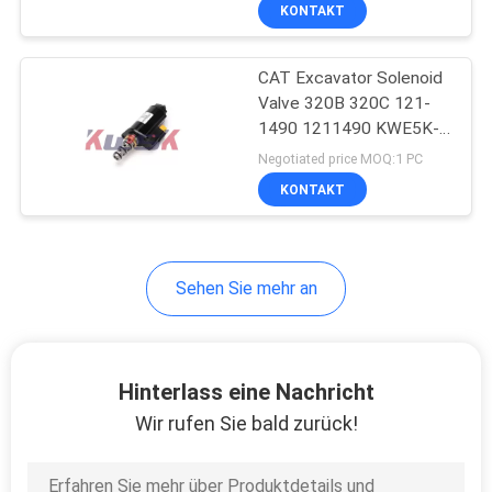
E320D E325B
KONTAKT
TRETEN
CAT Excavator Solenoid
SIE
Valve 320B 320C 121-
MIT
1490 1211490 KWE5K-
UNS
31/G24YA30
Negotiated price MOQ:1 PC
IN
KONTAKT
VERBINDUNG
Sehen Sie mehr an
BLOG
FORDERN
Hinterlass eine Nachricht
SIE
Wir rufen Sie bald zurück!
EIN
ZITAT