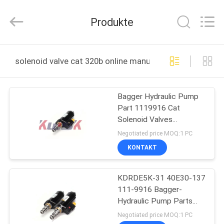
Purple
Horn
E-
Produkte
Commerce
Co.,
Ltd..
All
Rights
HAUS
Reserved.
solenoid valve cat 320b online manufacture
PRODUKTE
Bagger Hydraulic Pump
Part 1119916 Cat
ÜBER
Solenoid Valves
UNS
CAT320B C 111-9916
Negotiated price MOQ:1 PC
KONTAKT
FABRIK-
KDRDE5K-31 40E30-137
AUSFLUG
111-9916 Bagger-
Hydraulic Pump Parts
QUALITÄTSKONTROLLE
CAT 320B 320C E320C
Negotiated price MOQ:1 PC