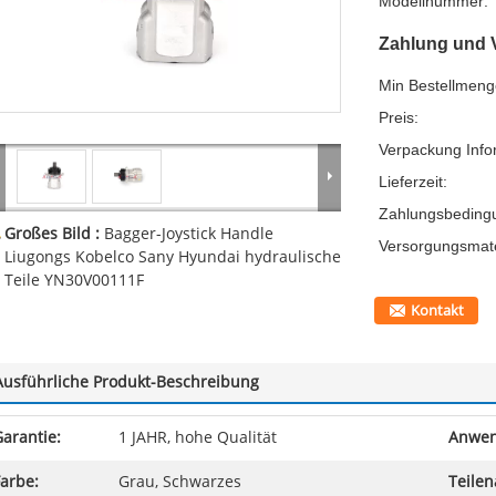
Modellnummer:
Zahlung und 
Min Bestellmeng
Preis:
Verpackung Info
Lieferzeit:
Zahlungsbeding
Großes Bild :
Bagger-Joystick Handle
Versorgungsmater
Liugongs Kobelco Sany Hyundai hydraulische
Teile YN30V00111F
Kontakt
Ausführliche Produkt-Beschreibung
arantie:
1 JAHR, hohe Qualität
Anwen
arbe:
Grau, Schwarzes
Teile