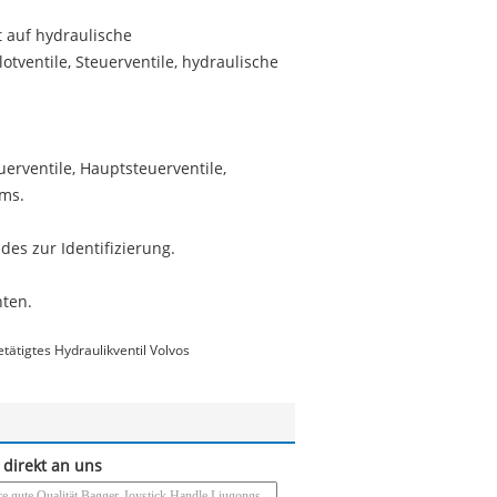
t auf hydraulische
otventile, Steuerventile, hydraulische
euerventile, Hauptsteuerventile,
ms.
ldes zur Identifizierung.
hten.
tätigtes Hydraulikventil Volvos
 direkt an uns