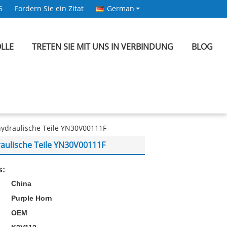
6
Fordern Sie ein Zitat
German
LLE
TRETEN SIE MIT UNS IN VERBINDUNG
BLOG
hydraulische Teile YN30V00111F
raulische Teile YN30V00111F
s:
China
Purple Horn
OEM