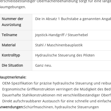
verschleißbeständiger Oberflächenbehandlung sorgt für eine lang
Baumgebungen.
Nummer der
Die in Absatz 1 Buchstabe a genannten Anga
Ausrüstung
Teilname
Joystick-Handgriff / Steuerhebel
Material
Stahl / Maschinenbauplastik
Kontrolltyp
Hydraulische Steuerung des Piloten
Die Situation
Ganz neu.
Hauptmerkmale:
OEM-Spezifikation für präzise hydraulische Steuerung und reibu
Ergonomische Griffkonstruktion verringert die Müdigkeit des Bed
Dauerhafte Stahlkonstruktionen mit verschleißbeständiger Obe
Direkt aufschraubbarer Austausch für eine schnelle und einfac
Anwendungen:
Schürfmaschinen, hydraulische Steuerungen