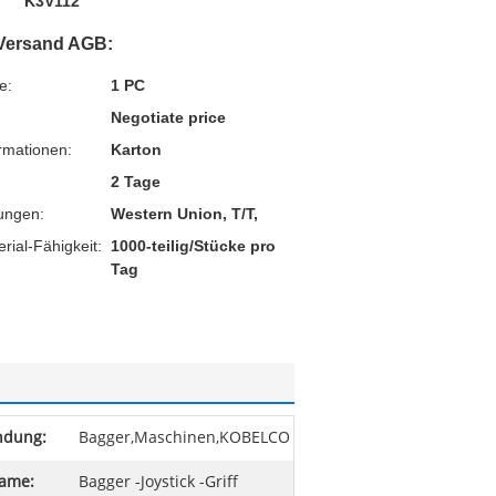
K3V112
Versand AGB:
e:
1 PC
Negotiate price
rmationen:
Karton
2 Tage
ungen:
Western Union, T/T,
ial-Fähigkeit:
1000-teilig/Stücke pro
Tag
dung:
Bagger,Maschinen,KOBELCO
name:
Bagger -Joystick -Griff