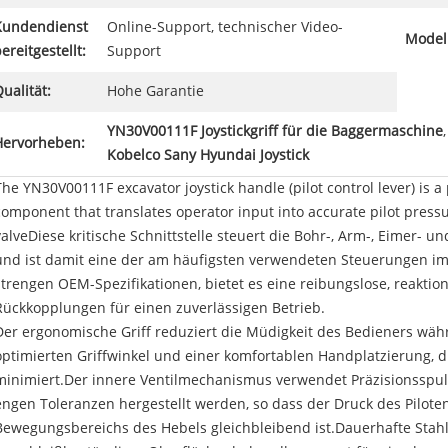
Kundendienst
Online-Support, technischer Video-
Modell
ereitgestellt:
Support
ualität:
Hohe Garantie
YN30V00111F Joystickgriff für die Baggermaschine
Hervorheben:
Kobelco Sany Hyundai Joystick
The YN30V00111F excavator joystick handle (pilot control lever) is a
component that translates operator input into accurate pilot pressu
valveDiese kritische Schnittstelle steuert die Bohr-, Arm-, Eimer-
und ist damit eine der am häufigsten verwendeten Steuerungen im 
strengen OEM-Spezifikationen, bietet es eine reibungslose, reaktio
Rückkopplungen für einen zuverlässigen Betrieb.
Der ergonomische Griff reduziert die Müdigkeit des Bedieners wäh
optimierten Griffwinkel und einer komfortablen Handplatzierung, 
minimiert.Der innere Ventilmechanismus verwendet Präzisionsspu
engen Toleranzen hergestellt werden, so dass der Druck des Pilo
Bewegungsbereichs des Hebels gleichbleibend ist.Dauerhafte Stahl