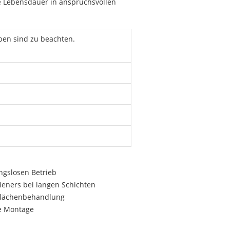
e Lebensdauer in anspruchsvollen
ben sind zu beachten.
ngslosen Betrieb
ieners bei langen Schichten
rflächenbehandlung
he Montage