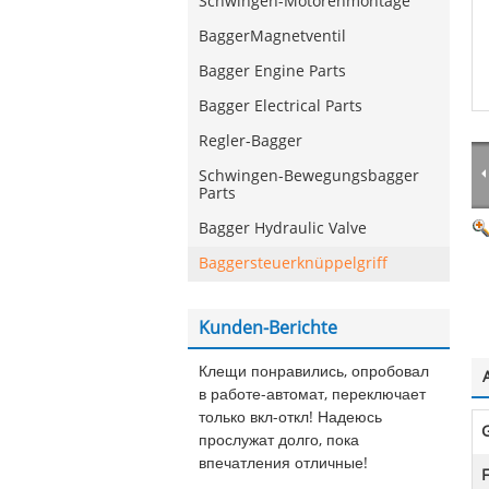
Schwingen-Motorenmontage
BaggerMagnetventil
Bagger Engine Parts
Bagger Electrical Parts
Regler-Bagger
Schwingen-Bewegungsbagger
Parts
Bagger Hydraulic Valve
Baggersteuerknüppelgriff
Kunden-Berichte
Клещи понравились, опробовал
в работе-автомат, переключает
только вкл-откл! Надеюсь
G
прослужат долго, пока
впечатления отличные!
F