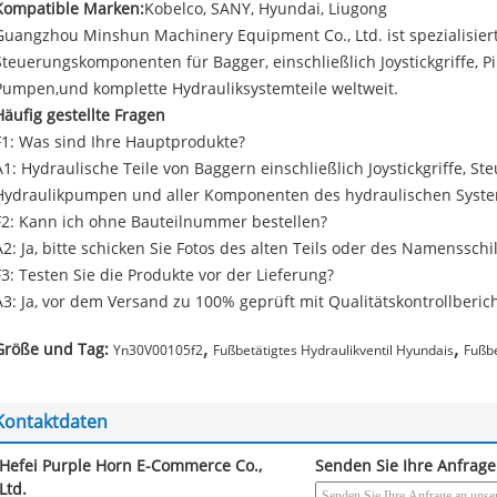
Kompatible Marken:
Kobelco, SANY, Hyundai, Liugong
Guangzhou Minshun Machinery Equipment Co., Ltd. ist spezialisier
Steuerungskomponenten für Bagger, einschließlich Joystickgriffe, Pil
Pumpen,und komplette Hydrauliksystemteile weltweit.
Häufig gestellte Fragen
F1: Was sind Ihre Hauptprodukte?
A1: Hydraulische Teile von Baggern einschließlich Joystickgriffe, St
Hydraulikpumpen und aller Komponenten des hydraulischen Syste
F2: Kann ich ohne Bauteilnummer bestellen?
A2: Ja, bitte schicken Sie Fotos des alten Teils oder des Namensschi
F3: Testen Sie die Produkte vor der Lieferung?
A3: Ja, vor dem Versand zu 100% geprüft mit Qualitätskontrollberic
,
,
Größe und Tag:
Yn30V00105f2
Fußbetätigtes Hydraulikventil Hyundais
Fußbe
Kontaktdaten
Hefei Purple Horn E-Commerce Co.,
Senden Sie Ihre Anfrage
Ltd.