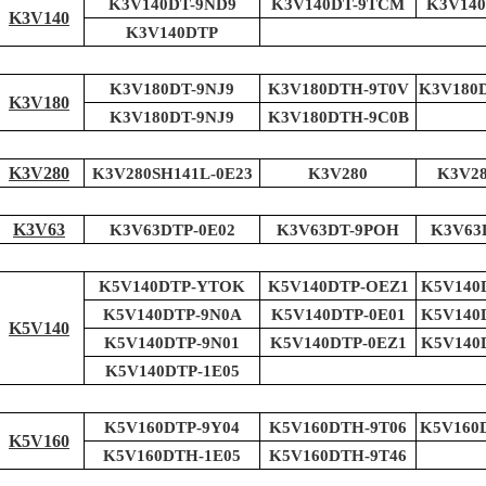
K3V140DT-9ND9
K3V140DT-9TCM
K3V140
K3V140
K3V140DTP
K3V180DT-9NJ9
K3V180DTH-9T0V
K3V180
K3V180
K3V180DT-9NJ9
K3V180DTH-9C0B
K3V280
K3V280SH141L-0E23
K3V280
K3V28
K3V63
K3V63DTP-0E02
K3V63DT-9POH
K3V63
K5V140DTP-YTOK
K5V140DTP-OEZ1
K5V140
K5V140DTP-9N0A
K5V140DTP-0E01
K5V140
K5V140
K5V140DTP-9N01
K5V140DTP-0EZ1
K5V140
K5V140DTP-1E05
K5V160DTP-9Y04
K5V160DTH-9T06
K5V160
K5V160
K5V160DTH-1E05
K5V160DTH-9T46