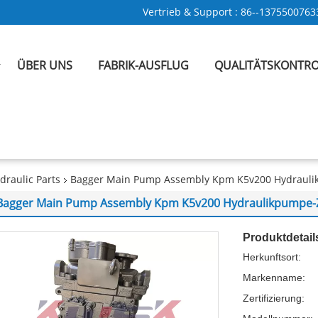
Vertrieb & Support :
86--1375500763
ÜBER UNS
FABRIK-AUSFLUG
QUALITÄTSKONTRO
draulic Parts
Bagger Main Pump Assembly Kpm K5v200 Hydraulik
Bagger Main Pump Assembly Kpm K5v200 Hydraulikpumpe-Zx
Produktdetail
Herkunftsort:
Markenname:
Zertifizierung: