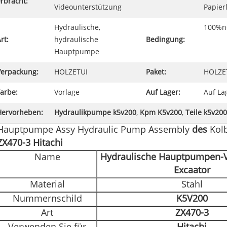
rbracht:
Videounterstützung
Papier
Hydraulische,
100%n
rt:
hydraulische
Bedingung:
Hauptpumpe
Verpackung:
HOLZETUI
Paket:
HOLZE
arbe:
Vorlage
Auf Lager:
Auf La
Hervorheben:
Hydraulikpumpe k5v200
,
Kpm K5v200
,
Teile k5v200
Hauptpumpe Assy Hydraulic Pump Assembly
des
Kol
ZX470-3 Hitachi
Name
Hydraulische Hauptpumpen
Excaator
Material
Stahl
Nummernschild
K5V200
Art
ZX470-3