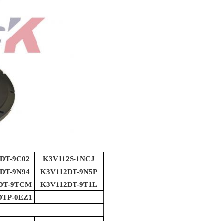
DT-9C02
K3V112S-1NCJ
DT-9N94
K3V112DT-9N5P
DT-9TCM
K3V112DT-9T1L
DTP-0EZ1