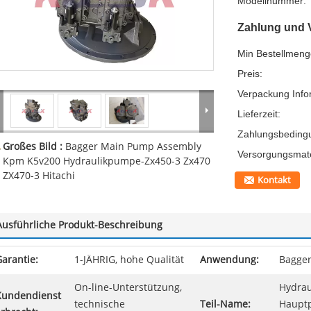
Modellnummer:
Zahlung und 
Min Bestellmeng
Preis:
Verpackung Info
Lieferzeit:
Zahlungsbeding
Großes Bild :
Bagger Main Pump Assembly
Versorgungsmater
Kpm K5v200 Hydraulikpumpe-Zx450-3 Zx470
ZX470-3 Hitachi
Kontakt
Ausführliche Produkt-Beschreibung
arantie:
1-JÄHRIG, hohe Qualität
Anwendung:
Bagger
On-line-Unterstützung,
Hydrau
Kundendienst
technische
Teil-Name:
Hauptp