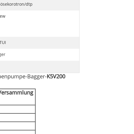
lösekorotron/dtp
ew
TUI
ger
benpumpe-Bagger-
K5V200
-Versammlung