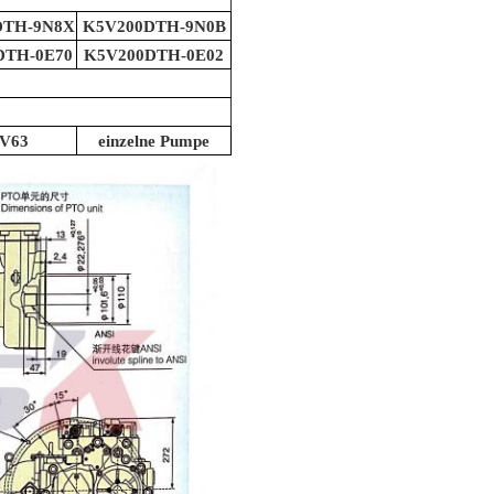
DTH-9N8X
K5V200DTH-9N0B
DTH-0E70
K5V200DTH-0E02
V63
einzelne Pumpe