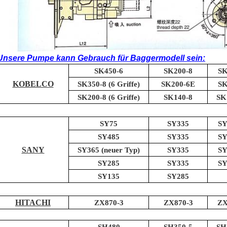
Unsere Pumpe kann Gebrauch für Baggermodell sein:
SK450-6
SK200-8
SK
KOBELCO
SK350-8 (6 Griffe)
SK200-6E
SK
SK200-8 (6 Griffe)
SK140-8
SK
SY75
SY335
SY
SY485
SY335
SY
SANY
SY365 (neuer Typ)
SY335
SY
SY285
SY335
SY
SY135
SY285
HITACHI
ZX870-3
ZX870-3
ZX