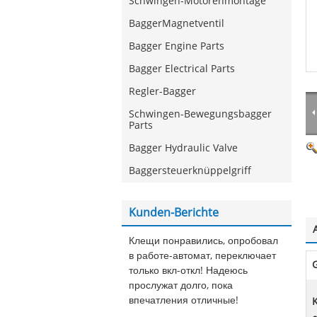
Schwingen-Motorenmontage
BaggerMagnetventil
Bagger Engine Parts
Bagger Electrical Parts
Regler-Bagger
Schwingen-Bewegungsbagger
Parts
Bagger Hydraulic Valve
Baggersteuerknüppelgriff
Kunden-Berichte
Клещи понравились, опробовал
в работе-автомат, переключает
G
только вкл-откл! Надеюсь
прослужат долго, пока
впечатления отличные!