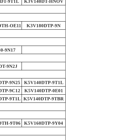
DT-9T1L
K3V140DT-HNOV
DTH-OE11
K3V180DTP-9N
0-9N17
DT-9N2J
DTP-9N25
K5V140DTP-9T1L
DTP-9C12
K5V140DTP-0E01
DTP-9T1L
K5V140DTP-9TBR
DTH-9T06
K5V160DTP-9Y04