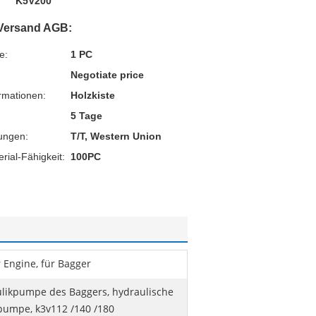
K5V200
Versand AGB:
e:
1 PC
Negotiate price
rmationen:
Holzkiste
5 Tage
ungen:
T/T, Western Union
ial-Fähigkeit:
100PC
 Engine, für Bagger
likpumpe des Baggers, hydraulische
umpe, k3v112 /140 /180