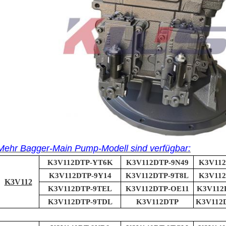
Mehr Bagger-Main Pump-Modell sind verfügbar:
K3V112DTP-YT6K
K3V112DTP-9N49
K3V112
K3V112DTP-9Y14
K3V112DTP-9T8L
K3V112
K3V112
K3V112DTP-9TEL
K3V112DTP-OE11
K3V112
K3V112DTP-9TDL
K3V112DTP
K3V112