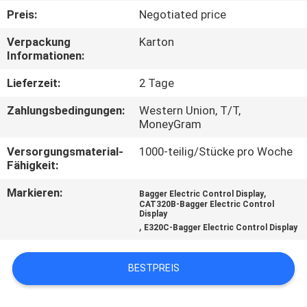
Preis:
Negotiated price
TRETEN
Verpackung
Karton
SIE
Informationen:
MIT
Lieferzeit:
2 Tage
UNS
Zahlungsbedingungen:
Western Union, T/T,
IN
MoneyGram
VERBINDUNG
Versorgungsmaterial-
1000-teilig/Stücke pro Woche
Fähigkeit:
BLOG
Markieren:
,
Bagger Electric Control Display
CAT320B-Bagger Electric Control
Display
,
E320C-Bagger Electric Control Display
FORDERN
SIE
BESTPREIS
EIN
ZITAT