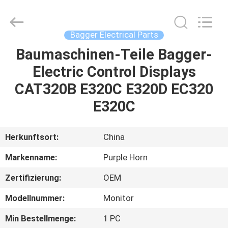
Purple
Horn
E-
Commerce
Co.,
Bagger Electrical Parts
Ltd..
All
Rights
Baumaschinen-Teile Bagger-
HAUS
Reserved.
Electric Control Displays
PRODUKTE
CAT320B E320C E320D EC320
E320C
ÜBER
UNS
Herkunftsort:
China
Markenname:
Purple Horn
FABRIK-
Zertifizierung:
OEM
AUSFLUG
Modellnummer:
Monitor
QUALITÄTSKONTROLLE
Min Bestellmenge:
1 PC