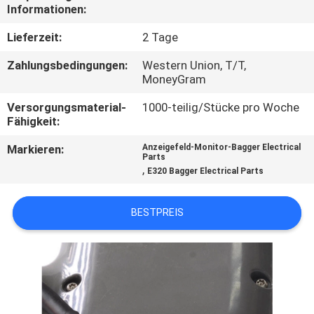
Informationen:
TRETEN
Lieferzeit:
2 Tage
SIE
Zahlungsbedingungen:
Western Union, T/T,
MIT
MoneyGram
UNS
Versorgungsmaterial-
1000-teilig/Stücke pro Woche
Fähigkeit:
IN
VERBINDUNG
Markieren:
Anzeigefeld-Monitor-Bagger Electrical
Parts
,
E320 Bagger Electrical Parts
BLOG
BESTPREIS
FORDERN
SIE
EIN
ZITAT