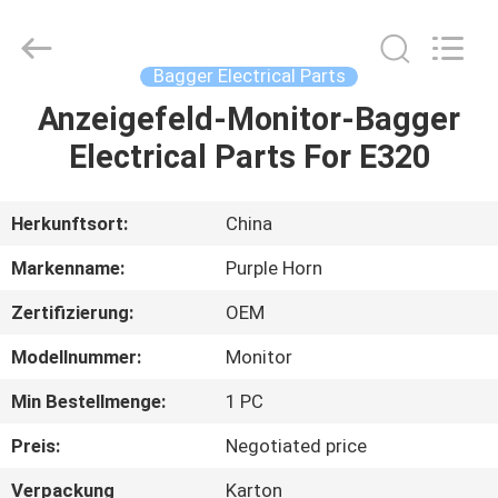
Purple
Horn
E-
Commerce
Co.,
Bagger Electrical Parts
Ltd..
All
Rights
Anzeigefeld-Monitor-Bagger
HAUS
Reserved.
Electrical Parts For E320
PRODUKTE
Herkunftsort:
China
ÜBER
Markenname:
Purple Horn
UNS
Zertifizierung:
OEM
Modellnummer:
Monitor
FABRIK-
AUSFLUG
Min Bestellmenge:
1 PC
Preis:
Negotiated price
QUALITÄTSKONTROLLE
Verpackung
Karton