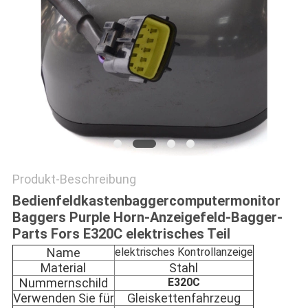
NEWS
SITEMAP
PRIVACY
POLICY
Produkt-Beschreibung
Bedienfeldkastenbaggercomputermonitor
Baggers Purple Horn-Anzeigefeld-Bagger-
Parts Fors E320C elektrisches Teil
Name
elektrisches Kontrollanzeige
Material
Stahl
Nummernschild
E320C
Verwenden Sie für
Gleiskettenfahrzeug