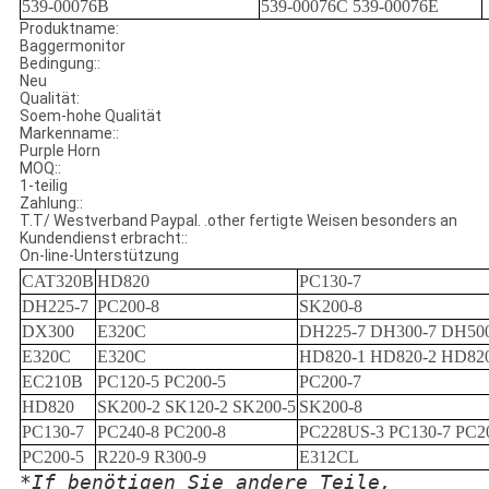
539-00076B
539-00076C 539-00076E
Produktname:
Baggermonitor
Bedingung::
Neu
Qualität:
Soem-hohe Qualität
Markenname::
Purple Horn
MOQ::
1-teilig
Zahlung::
T.T/ Westverband Paypal. .other fertigte Weisen besonders an
Kundendienst erbracht::
On-line-Unterstützung
CAT320B
HD820
PC130-7
DH225-7
PC200-8
SK200-8
DX300
E320C
DH225-7 DH300-7 DH50
E320C
E320C
HD820-1 HD820-2 HD82
EC210B
PC120-5 PC200-5
PC200-7
HD820
SK200-2 SK120-2 SK200-5
SK200-8
PC130-7
PC240-8 PC200-8
PC228US-3 PC130-7 PC2
PC200-5
R220-9 R300-9
E312CL
*If benötigen Sie andere Teile,