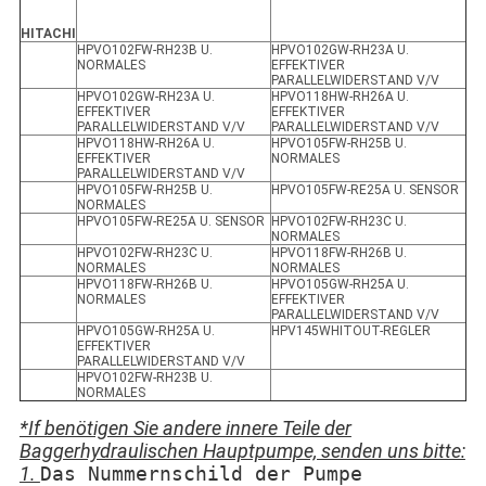
HITACHI
HPVO102FW-RH23B U.
HPVO102GW-RH23A U.
NORMALES
EFFEKTIVER
PARALLELWIDERSTAND V/V
HPVO102GW-RH23A U.
HPVO118HW-RH26A U.
EFFEKTIVER
EFFEKTIVER
PARALLELWIDERSTAND V/V
PARALLELWIDERSTAND V/V
HPVO118HW-RH26A U.
HPVO105FW-RH25B U.
EFFEKTIVER
NORMALES
PARALLELWIDERSTAND V/V
HPVO105FW-RH25B U.
HPVO105FW-RE25A U. SENSOR
NORMALES
HPVO105FW-RE25A U. SENSOR
HPVO102FW-RH23C U.
NORMALES
HPVO102FW-RH23C U.
HPVO118FW-RH26B U.
NORMALES
NORMALES
HPVO118FW-RH26B U.
HPVO105GW-RH25A U.
NORMALES
EFFEKTIVER
PARALLELWIDERSTAND V/V
HPVO105GW-RH25A U.
HPV145WHITOUT-REGLER
EFFEKTIVER
PARALLELWIDERSTAND V/V
HPVO102FW-RH23B U.
NORMALES
*If benötigen Sie andere innere Teile der
Baggerhydraulischen Hauptpumpe, senden uns bitte:
1.
Das Nummernschild der Pumpe