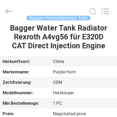
Purple
Horn
E-
Commerce
Co.,
Bagger-Hydraulikpumpe-Teile
Ltd..
All
Rights
Bagger Water Tank Radiator
HAUS
Reserved.
Rexroth A4vg56 für E320D
PRODUKTE
CAT Direct Injection Engine
ÜBER
Herkunftsort:
China
UNS
Markenname:
Purple Horn
Zertifizierung:
OEM
FABRIK-
Modellnummer:
Heizkörper
AUSFLUG
Min Bestellmenge:
1 PC
QUALITÄTSKONTROLLE
Preis:
Negotiated price