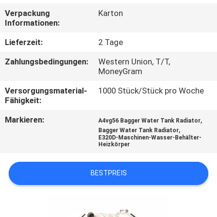
Verpackung
Karton
TRETEN
Informationen:
SIE
Lieferzeit:
2 Tage
MIT
Zahlungsbedingungen:
Western Union, T/T,
UNS
MoneyGram
IN
Versorgungsmaterial-
1000 Stück/Stück pro Woche
Fähigkeit:
VERBINDUNG
Markieren:
,
A4vg56 Bagger Water Tank Radiator
,
Bagger Water Tank Radiator
BLOG
E320D-Maschinen-Wasser-Behälter-
Heizkörper
FORDERN
BESTPREIS
SIE
EIN
ZITAT