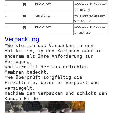
. .
[1]
REPARATUR-SET
KOB-Reparatur Kit Consists Of
Ref. 141x1, 314x1
. .
[1]
REPARATUR-SET
KOB-Reparatur Kit Consists Of
Ref. 212x1, 214x1
. .
[1]
REPARATUR-SET
KOB-Reparatur Kit Consists Of
Ref. 531x1, 548x1
Verpackung
*We stellen das Verpacken in den
Holzkisten, in den Kartonen oder in
anderem als Ihre Anforderung zur
Verfügung,
und wird mit der wasserdichten
Membran bedeckt.
*We überprüft sorgfältig die
Einzelteile, bevor es verpackt und
versiegelt,
nachdem dem Verpacken und schickt den
Kunden Bilder.