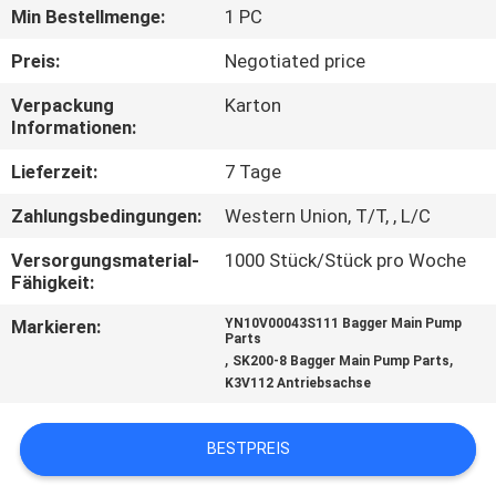
Min Bestellmenge:
1 PC
TRETEN
Preis:
Negotiated price
SIE
Verpackung
Karton
MIT
Informationen:
UNS
Lieferzeit:
7 Tage
IN
Zahlungsbedingungen:
Western Union, T/T, , L/C
VERBINDUNG
Versorgungsmaterial-
1000 Stück/Stück pro Woche
Fähigkeit:
BLOG
Markieren:
YN10V00043S111 Bagger Main Pump
Parts
,
,
SK200-8 Bagger Main Pump Parts
FORDERN
K3V112 Antriebsachse
SIE
EIN
BESTPREIS
ZITAT