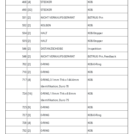
468
[4]
STECKER
KOB
490
[32]
STECKER
KOB
531
[2]
NICHT VERKAUFS-SEPARAT
BETRUG Pin
532
[2]
KOLBEN
KOB
534
[2]
HALT
KOB-Stopper
535
[2]
HALT
KOB-Stopper
546
[2]
DISTANZSCHEIBE
Inspektion
548
[2]
NICHT VERKAUFS-SEPARAT
BETRUG Pin, Feedback
702
[2]
O-RING
KOB-O-Ring
710
[2]
O-RING
KOB
717
[4]
O-RING, 3.1mm Thk x 144.4mm
KOB
Identifikation, Duro 70
724
[16]
O-RING, 1.9mm Thk x 8.8mm
KOB
Identifikation, Duro 75
725
[9]
O-RING
KOB
727
[3]
O-RING
KOB-O-Ring
728
[4]
O-RING
KOB
732
[2]
O-RING
KOB