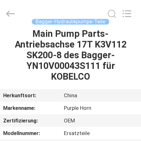
Purple
Horn
E-
Commerce
Co.,
Bagger-Hydraulikpumpe-Teile
Ltd..
All
Rights
Main Pump Parts-
HAUS
Reserved.
Antriebsachse 17T K3V112
PRODUKTE
SK200-8 des Bagger-
YN10V00043S111 für
ÜBER
KOBELCO
UNS
Herkunftsort:
China
FABRIK-
Markenname:
Purple Horn
AUSFLUG
Zertifizierung:
OEM
QUALITÄTSKONTROLLE
Modellnummer:
Ersatzteile