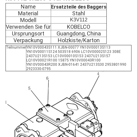
Name
Ersatzteile des
Baggers
Material
Stahl
Modell
K3V112
Verwenden Sie für
KOBELCO
Ursprungsort
Guangdong, China
Verpackung
Holzkiste/Karton
Teilnummer
YN10V00043S111 XJBN-00077 YN10V00013S113
YN10V00011S124 503518 6906 LC10V00002S123 308E
2437U213S153 LC10V00010S153 2437U213S157
LQ10V00021R100 15875 YN10V00043R100
YN10V00043R200 XJBN-01641 2437U213S30 2953801990
2923330-0795