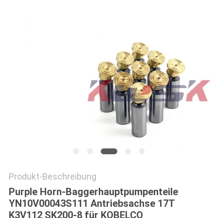
NEWS
SITEMAP
PRIVACY
POLICY
Produkt-Beschreibung
Purple Horn-Baggerhauptpumpenteile
YN10V00043S111 Antriebsachse 17T
K3V112 SK200-8 für KOBELCO