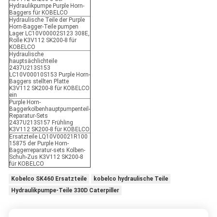
Hydraulikpumpe Purple Horn-
Baggers für KOBELCO
Hydraulische Teile der Purple
Horn-Bagger-Teile pumpen
Lager LC10V00002S123 308E,
Rolle K3V112 SK200-8 für
KOBELCO
Hydraulische
hauptsächlichteile
2437U213S153
LC10V00010S153 Purple Horn-
Baggers stellten Platte
K3V112 SK200-8 für KOBELCO
ein
Purple Horn-
Baggerkolbenhauptpumpenteil-
Reparatur-Sets
2437U213S157 Frühling
K3V112 SK200-8 für KOBELCO
Ersatzteile LQ10V00021R100
15875 der Purple Horn-
Baggerreparatur-sets Kolben-
Schuh-Zus K3V112 SK200-8
für KOBELCO
Kobelco SK460 Ersatzteile
kobelco hydraulische Teile
Hydraulikpumpe-Teile 330D Caterpiller