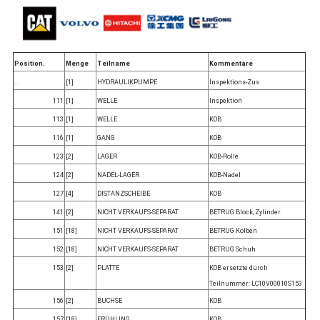
Position.
Menge
Teilname
Kommentare
. .
[1]
HYDRAULIKPUMPE
Inspektions-Zus
111
[1]
WELLE
Inspektion
113
[1]
WELLE
KOB
116
[1]
GANG
KOB
123
[2]
LAGER
KOB-Rolle
124
[2]
NADEL-LAGER
KOB-Nadel
127
[4]
DISTANZSCHEIBE
KOB
141
[2]
NICHT VERKAUFS-SEPARAT
BETRUG Block, Zylinder
151
[18]
NICHT VERKAUFS-SEPARAT
BETRUG Kolben
152
[18]
NICHT VERKAUFS-SEPARAT
BETRUG Schuh
153
[2]
PLATTE
KOB ersetzte durch
Teilnummer: LC10V00010S153
156
[2]
BUCHSE
KOB
157
[18]
FRÜHLING
KOB