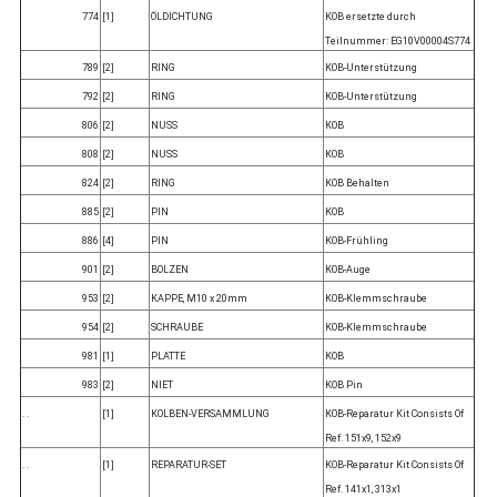
774
[1]
ÖLDICHTUNG
KOB ersetzte durch
Teilnummer: EG10V00004S774
789
[2]
RING
KOB-Unterstützung
792
[2]
RING
KOB-Unterstützung
806
[2]
NUSS
KOB
808
[2]
NUSS
KOB
824
[2]
RING
KOB Behalten
885
[2]
PIN
KOB
886
[4]
PIN
KOB-Frühling
901
[2]
BOLZEN
KOB-Auge
953
[2]
KAPPE, M10 x 20mm
KOB-Klemmschraube
954
[2]
SCHRAUBE
KOB-Klemmschraube
981
[1]
PLATTE
KOB
983
[2]
NIET
KOB Pin
. .
[1]
KOLBEN-VERSAMMLUNG
KOB-Reparatur Kit Consists Of
Ref. 151x9, 152x9
. .
[1]
REPARATUR-SET
KOB-Reparatur Kit Consists Of
Ref. 141x1, 313x1