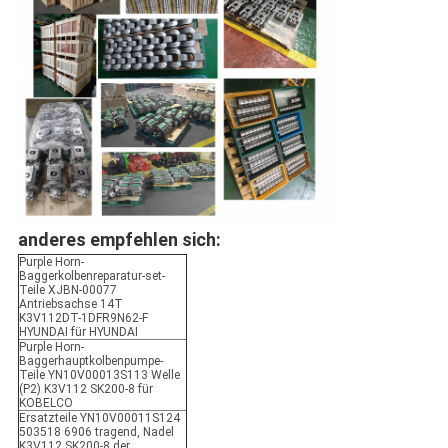
anderes empfehlen sich:
Purple Horn-
Baggerkolbenreparatur-set-
Teile XJBN-00077
Antriebsachse 14T
K3V112DT-1DFR9N62-F
HYUNDAI für HYUNDAI
Purple Horn-
Baggerhauptkolbenpumpe-
Teile YN10V00013S113 Welle
(P2) K3V112 SK200-8 für
KOBELCO
Ersatzteile YN10V00011S124
503518 6906 tragend, Nadel
K3V112 SK200-8 der