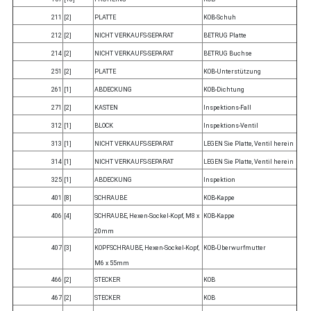
211
[2]
PLATTE
KOB-Schuh
212
[2]
NICHT VERKAUFS-SEPARAT
BETRUG Platte
214
[2]
NICHT VERKAUFS-SEPARAT
BETRUG Buchse
251
[2]
PLATTE
KOB-Unterstützung
261
[1]
ABDECKUNG
KOB-Dichtung
271
[2]
KASTEN
Inspektions-Fall
312
[1]
BLOCK
Inspektions-Ventil
313
[1]
NICHT VERKAUFS-SEPARAT
LEGEN Sie Platte, Ventil herein
314
[1]
NICHT VERKAUFS-SEPARAT
LEGEN Sie Platte, Ventil herein
325
[1]
ABDECKUNG
Inspektion
401
[8]
SCHRAUBE
KOB-Kappe
406
[4]
SCHRAUBE, Hexen-Sockel-Kopf, M8 x
KOB-Kappe
20mm
407
[3]
KOPFSCHRAUBE, Hexen-Sockel-Kopf,
KOB-Überwurfmutter
M6 x 55mm
466
[2]
STECKER
KOB
467
[2]
STECKER
KOB