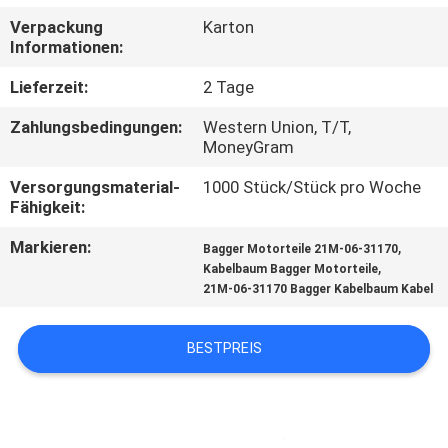
Verpackung
Karton
TRETEN
Informationen:
SIE
Lieferzeit:
2 Tage
MIT
Zahlungsbedingungen:
Western Union, T/T,
UNS
MoneyGram
IN
Versorgungsmaterial-
1000 Stück/Stück pro Woche
Fähigkeit:
VERBINDUNG
Markieren:
,
Bagger Motorteile 21M-06-31170
,
Kabelbaum Bagger Motorteile
BLOG
21M-06-31170 Bagger Kabelbaum Kabel
FORDERN
BESTPREIS
SIE
EIN
ZITAT