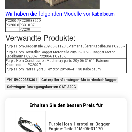
Wir haben die folgenden Modelle von
Kabelbaum
PC200-7
PC200
E320D
PC200-6
PC310
C7
PC230
Verwandte Produkte:
Purple Horn-Baggerteile 20y-06-31120 Externer äußerer Kabelbaum PC200-7
Purple Horn Hersteller Bagger Motorteile 20y-06-31611 Bagger Motor
Kabelbaum PC200-7 PC200-6 PC210-8
Purple Horn Constraction Machinery parts 20y-06-31611 Externer
Kabinendraht PC200-7
Purple Horn Parts Hydraulikmotor 20Y-06-41130 Kabelbaum
YN15V00035S301
Caterpiller-Schwingen-Motordeckel-Bagger
Schwingen-Bewegungskasten CAT 320C
Erhalten Sie den besten Preis für
Purple Horn-Hersteller-Bagger-
Engine-Teile 21M-06-31170