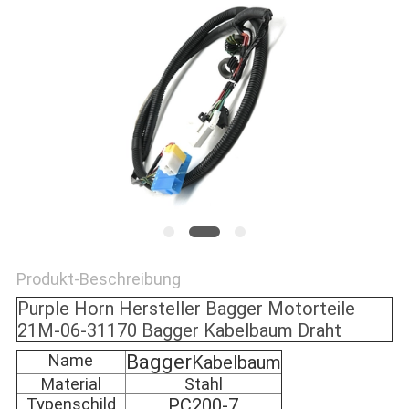
NEWS
SITEMAP
PRIVACY
POLICY
Produkt-Beschreibung
Purple Horn Hersteller Bagger Motorteile
21M-06-31170 Bagger Kabelbaum Draht
Name
Bagger
Kabelbaum
Material
Stahl
Typenschild
PC200-7