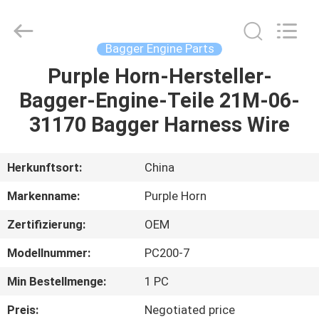
Purple
Horn
E-
Commerce
Co.,
Bagger Engine Parts
Ltd..
All
Rights
Purple Horn-Hersteller-
HAUS
Reserved.
Bagger-Engine-Teile 21M-06-
PRODUKTE
31170 Bagger Harness Wire
ÜBER
Herkunftsort:
China
UNS
Markenname:
Purple Horn
Zertifizierung:
OEM
FABRIK-
Modellnummer:
PC200-7
AUSFLUG
Min Bestellmenge:
1 PC
QUALITÄTSKONTROLLE
Preis:
Negotiated price