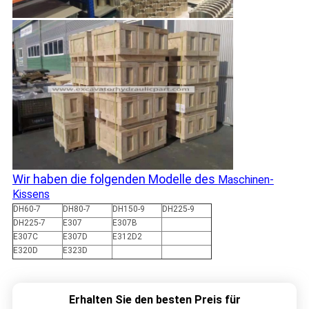
Wir haben die folgenden Modelle des
Maschinen-
Kissens
DH60-7
DH80-7
DH150-9
DH225-9
DH225-7
E307
E307B
E307C
E307D
E312D2
E320D
E323D
Erhalten Sie den besten Preis für