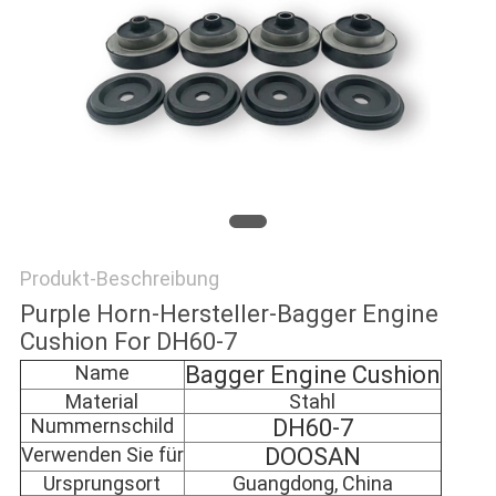
NEWS
SITEMAP
PRIVACY
POLICY
Produkt-Beschreibung
Purple Horn-Hersteller-Bagger Engine
Cushion For DH60-7
Name
Bagger Engine Cushion
Material
Stahl
Nummernschild
DH60-7
Verwenden Sie für
DOOSAN
Ursprungsort
Guangdong, China