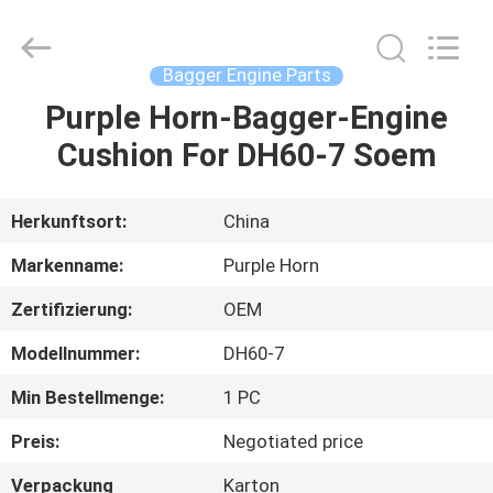
Purple
Horn
E-
Commerce
Co.,
Bagger Engine Parts
Ltd..
All
Rights
Purple Horn-Bagger-Engine
HAUS
Reserved.
Cushion For DH60-7 Soem
PRODUKTE
Herkunftsort:
China
ÜBER
Markenname:
Purple Horn
UNS
Zertifizierung:
OEM
Modellnummer:
DH60-7
FABRIK-
AUSFLUG
Min Bestellmenge:
1 PC
Preis:
Negotiated price
QUALITÄTSKONTROLLE
Verpackung
Karton