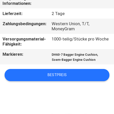
Informationen:
TRETEN
Lieferzeit:
2 Tage
SIE
Zahlungsbedingungen:
Western Union, T/T,
MIT
MoneyGram
UNS
Versorgungsmaterial-
1000-teilig/Stücke pro Woche
Fähigkeit:
IN
VERBINDUNG
Markieren:
,
DH60-7 Bagger Engine Cushion
Soem-Bagger Engine Cushion
BLOG
BESTPREIS
FORDERN
SIE
EIN
ZITAT