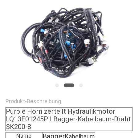
NEWS
SITEMAP
PRIVACY
POLICY
Produkt-Beschreibung
Purple Horn zerteilt Hydraulikmotor
LQ13E01245P1 Bagger-Kabelbaum-Draht
SK200-8
Name
Bagger
Kabelbaum