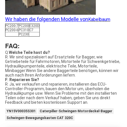
Wir haben die folgenden Modelle von
Kabelbaum
PC200-7
PC200
E320D
PC200-6
PC310
C7
PC230
FAQ:
Q.
Welche Teile hast du?
R: Wir sind spezialisiert auf Ersatzteile für Bagger, wie
Getriebeteile für Fahrmotoren, Motorteile für Schwenkgetriebe,
Hydraulikpumpenteile, elektrische Teile, Motorteile,
Minibagger.Wenn Sie andere Baggerteile benötigen, können wir
auch nach Ihren Anforderungen liefern.
F: Reparieren Sie?
R: Ja, wir verkaufen und reparieren, installieren das ECU-
Controller-Programm, bauen den Motor um, überholen die
Hydraulikpumpe usw. Wenn Sie Probleme mit den installierten
Teilen oder nach dem Verkauf haben, geben Sie uns direkt
Feedback und bieten kostenlosen Support an.
YN15V00035S301
Caterpiller-Schwingen-Motordeckel-Bagger
Schwingen-Bewegungskasten CAT 320C