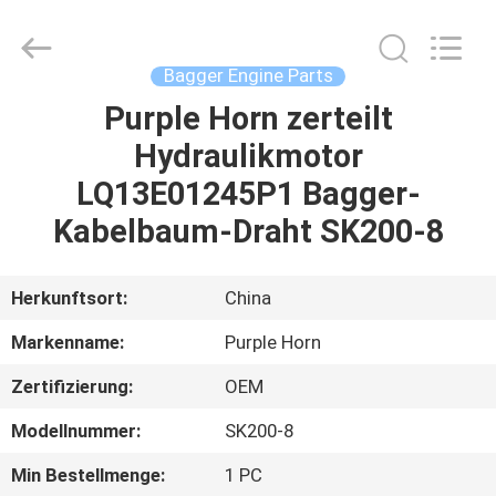
Purple
Horn
E-
Commerce
Co.,
Bagger Engine Parts
Ltd..
All
Rights
Purple Horn zerteilt
HAUS
Reserved.
Hydraulikmotor
PRODUKTE
LQ13E01245P1 Bagger-
Kabelbaum-Draht SK200-8
ÜBER
UNS
Herkunftsort:
China
Markenname:
Purple Horn
FABRIK-
Zertifizierung:
OEM
AUSFLUG
Modellnummer:
SK200-8
QUALITÄTSKONTROLLE
Min Bestellmenge:
1 PC