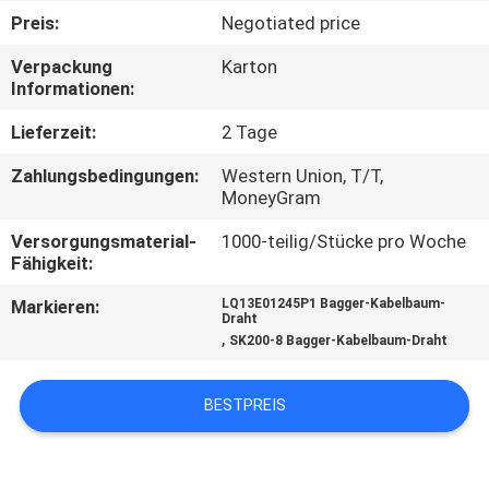
Preis:
Negotiated price
TRETEN
Verpackung
Karton
SIE
Informationen:
MIT
Lieferzeit:
2 Tage
UNS
Zahlungsbedingungen:
Western Union, T/T,
IN
MoneyGram
VERBINDUNG
Versorgungsmaterial-
1000-teilig/Stücke pro Woche
Fähigkeit:
BLOG
Markieren:
LQ13E01245P1 Bagger-Kabelbaum-
Draht
,
SK200-8 Bagger-Kabelbaum-Draht
FORDERN
SIE
BESTPREIS
EIN
ZITAT