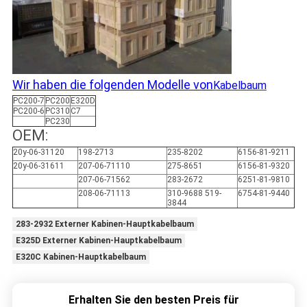
Wir haben die folgenden Modelle von
Kabelbaum
PC200-7
PC200
E320D
PC200-6
PC310
C7
PC230
OEM:
20y-06-31120
198-2713
235-8202
6156-81-9211
20y-06-31611
207-06-71110
275-8651
6156-81-9320
207-06-71562
283-2672
6251-81-9810
208-06-71113
310-9688 519-
6754-81-9440
3844
283-2932 Externer Kabinen-Hauptkabelbaum
E325D Externer Kabinen-Hauptkabelbaum
E320C Kabinen-Hauptkabelbaum
Erhalten Sie den besten Preis für