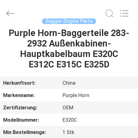
Purple
Horn
E-
Commerce
Co.,
Bagger Engine Parts
Ltd..
All
Rights
Purple Horn-Baggerteile 283-
HAUS
Reserved.
2932 Außenkabinen-
PRODUKTE
Hauptkabelbaum E320C
E312C E315C E325D
ÜBER
UNS
Herkunftsort:
China
Markenname:
Purple Horn
FABRIK-
Zertifizierung:
OEM
AUSFLUG
Modellnummer:
E320C
QUALITÄTSKONTROLLE
Min Bestellmenge:
1 Stk