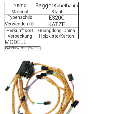
Name
Bagger
Kabelbaum
Material
Stahl
Typenschild
E320C
Verwenden für
KATZE
Herkunftsort
Guangdong, China
Verpackung
Holzkiste/Karton
MODELL
:
KATZE
CAT336D
CAT345