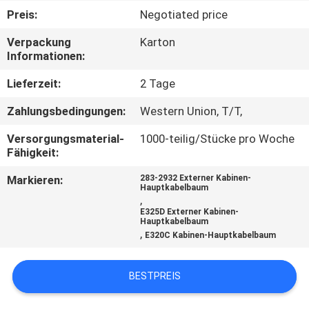
Preis:
Negotiated price
TRETEN
Verpackung
Karton
SIE
Informationen:
MIT
Lieferzeit:
2 Tage
UNS
Zahlungsbedingungen:
Western Union, T/T,
IN
Versorgungsmaterial-
1000-teilig/Stücke pro Woche
VERBINDUNG
Fähigkeit:
Markieren:
283-2932 Externer Kabinen-
BLOG
Hauptkabelbaum
,
E325D Externer Kabinen-
Hauptkabelbaum
FORDERN
,
E320C Kabinen-Hauptkabelbaum
SIE
BESTPREIS
EIN
ZITAT