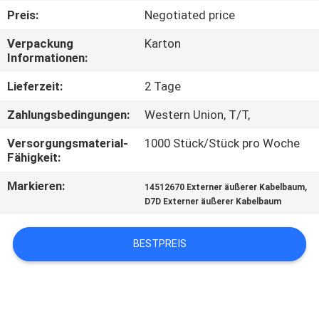
Preis:
Negotiated price
TRETEN
Verpackung
Karton
SIE
Informationen:
MIT
Lieferzeit:
2 Tage
UNS
Zahlungsbedingungen:
Western Union, T/T,
IN
Versorgungsmaterial-
1000 Stück/Stück pro Woche
VERBINDUNG
Fähigkeit:
Markieren:
,
14512670 Externer äußerer Kabelbaum
BLOG
D7D Externer äußerer Kabelbaum
FORDERN
BESTPREIS
SIE
EIN
ZITAT