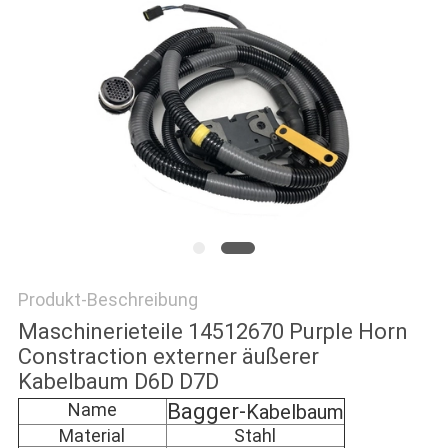
NEWS
SITEMAP
PRIVACY
POLICY
Produkt-Beschreibung
Maschinerieteile 14512670 Purple Horn
Constraction externer äußerer
Kabelbaum D6D D7D
Name
Bagger-
Kabelbaum
Material
Stahl