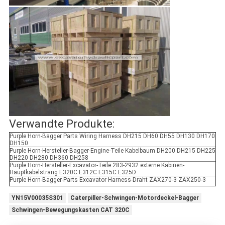
Verwandte Produkte:
Purple Horn-Bagger Parts Wiring Harness DH215 DH60 DH55 DH130 DH170
DH150
Purple Horn-Hersteller-Bagger-Engine-Teile Kabelbaum DH200 DH215 DH225
DH220 DH280 DH360 DH258
Purple Horn-Hersteller-Excavator-Teile 283-2932 externe Kabinen-
Hauptkabelstrang E320C E312C E315C E325D
Purple Horn-Bagger-Parts Excavator Harness-Draht ZAX270-3 ZAX250-3
YN15V00035S301
Caterpiller-Schwingen-Motordeckel-Bagger
Schwingen-Bewegungskasten CAT 320C