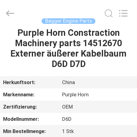
Purple
Horn
E-
Commerce
Co.,
Bagger Engine Parts
Ltd..
All
Rights
Purple Horn Constraction
HAUS
Reserved.
Machinery parts 14512670
PRODUKTE
Externer äußerer Kabelbaum
D6D D7D
ÜBER
UNS
Herkunftsort:
China
Markenname:
Purple Horn
FABRIK-
Zertifizierung:
OEM
AUSFLUG
Modellnummer:
D6D
QUALITÄTSKONTROLLE
Min Bestellmenge:
1 Stk