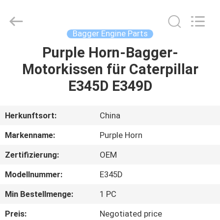
Purple
Horn
E-
Commerce
Co.,
Bagger Engine Parts
Ltd..
All
Rights
Purple Horn-Bagger-
HAUS
Reserved.
Motorkissen für Caterpillar
PRODUKTE
E345D E349D
ÜBER
Herkunftsort:
China
UNS
Markenname:
Purple Horn
Zertifizierung:
OEM
FABRIK-
Modellnummer:
E345D
AUSFLUG
Min Bestellmenge:
1 PC
QUALITÄTSKONTROLLE
Preis:
Negotiated price