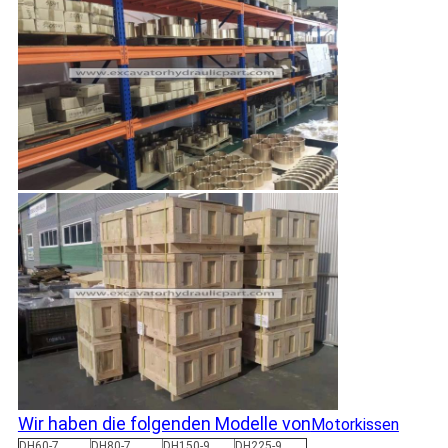
Wir haben die folgenden Modelle von
Motorkissen
DH60-7
DH80-7
DH150-9
DH225-9