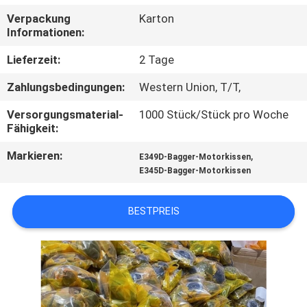
Verpackung
Karton
TRETEN
Informationen:
SIE
Lieferzeit:
2 Tage
MIT
Zahlungsbedingungen:
Western Union, T/T,
UNS
Versorgungsmaterial-
1000 Stück/Stück pro Woche
IN
Fähigkeit:
VERBINDUNG
Markieren:
,
E349D-Bagger-Motorkissen
E345D-Bagger-Motorkissen
BLOG
BESTPREIS
FORDERN
SIE
EIN
ZITAT