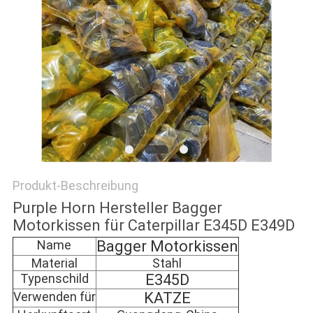
NEWS
SITEMAP
PRIVACY
POLICY
Produkt-Beschreibung
Purple Horn Hersteller Bagger
Motorkissen für Caterpillar E345D E349D
Name
Bagger Motorkissen
Material
Stahl
Typenschild
E345D
Verwenden für
KATZE