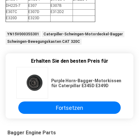
DH225-7
E307
E307B
E307C
E307D
E312D2
E320D
E323D
YN15V00035S301
Caterpiller-Schwingen-Motordeckel-Bagger
Schwingen-Bewegungskasten CAT 320C
Erhalten Sie den besten Preis für
Purple Horn-Bagger-Motorkissen
für Caterpillar E345D E349D
Fortsetzen
Bagger Engine Parts