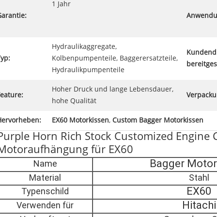
1 Jahr
arantie:
Anwendu
Hydraulikaggregate,
Kundend
yp:
Kolbenpumpenteile, Baggerersatzteile,
bereitgest
Hydraulikpumpenteile
Hoher Druck und lange Lebensdauer,
eature:
Verpacku
hohe Qualität
Hervorheben:
EX60 Motorkissen
,
Custom Bagger Motorkissen
Purple Horn Rich Stock Customized Engine 
Motoraufhängung für EX60
Bagger Motor
Name
Material
Stahl
EX60
Typenschild
Hitachi
Verwenden für