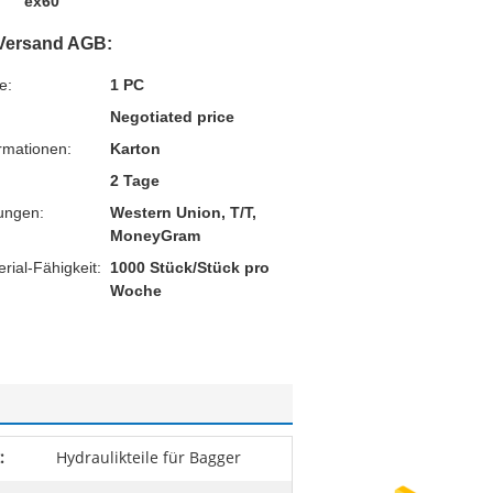
ex60
Versand AGB:
e:
1 PC
Negotiated price
rmationen:
Karton
2 Tage
ungen:
Western Union, T/T,
MoneyGram
ial-Fähigkeit:
1000 Stück/Stück pro
Woche
:
Hydraulikteile für Bagger