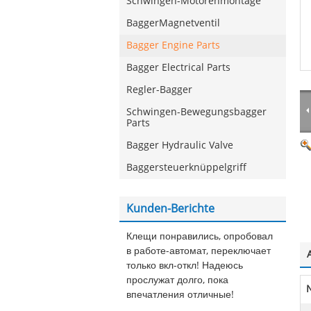
Schwingen-Motorenmontage
BaggerMagnetventil
Bagger Engine Parts
Bagger Electrical Parts
Regler-Bagger
Schwingen-Bewegungsbagger
Parts
Bagger Hydraulic Valve
Baggersteuerknüppelgriff
Kunden-Berichte
Клещи понравились, опробовал
в работе-автомат, переключает
только вкл-откл! Надеюсь
прослужат долго, пока
впечатления отличные!