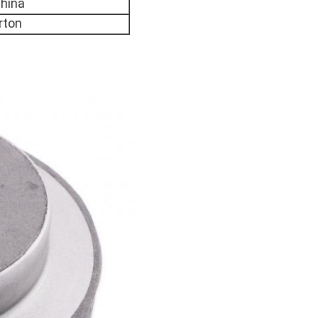
hina
rton