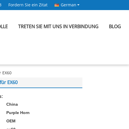
3
Fordern Sie ein Zitat
German
LLE
TRETEN SIE MIT UNS IN VERBINDUNG
BLOG
r EX60
für EX60
s:
China
Purple Horn
OEM