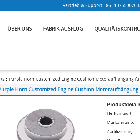
Vertrieb & Support :
86--1375500763
ÜBER UNS
FABRIK-AUSFLUG
QUALITÄTSKONTRO
rts
Purple Horn Customized Engine Cushion Motoraufhängung fü
Purple Horn Customized Engine Cushion Motoraufhängung 
Produktdetail
Herkunftsort:
Markenname:
Zertifizierung: