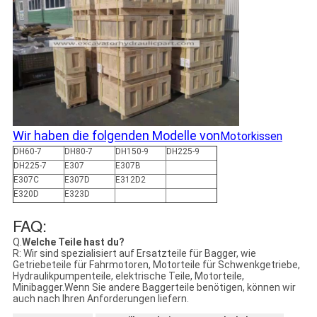
Wir haben die folgenden Modelle von
Motorkissen
DH60-7
DH80-7
DH150-9
DH225-9
DH225-7
E307
E307B
E307C
E307D
E312D2
E320D
E323D
FAQ:
Q.
Welche Teile hast du?
R: Wir sind spezialisiert auf Ersatzteile für Bagger, wie
Getriebeteile für Fahrmotoren, Motorteile für Schwenkgetriebe,
Hydraulikpumpenteile, elektrische Teile, Motorteile,
Minibagger.Wenn Sie andere Baggerteile benötigen, können wir
auch nach Ihren Anforderungen liefern.