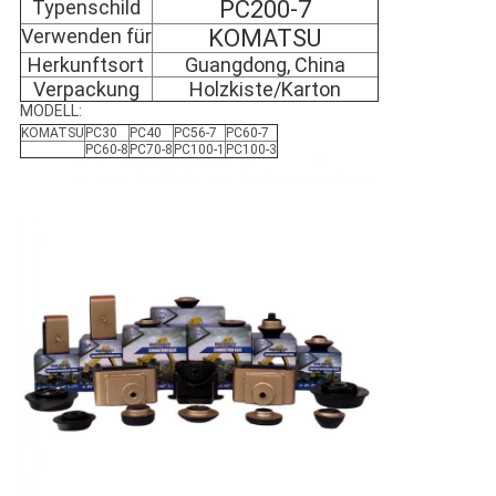
Typenschild
PC200-7
Verwenden für
KOMATSU
Herkunftsort
Guangdong, China
Verpackung
Holzkiste/Karton
MODELL:
KOMATSU
PC30
PC40
PC56-7
PC60-7
PC60-8
PC70-8
PC100-1
PC100-3