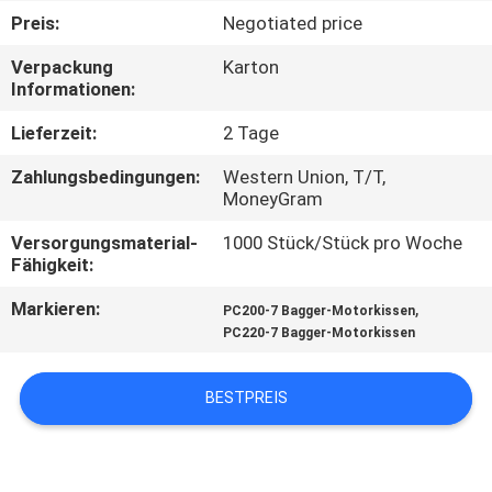
Preis:
Negotiated price
TRETEN
Verpackung
Karton
SIE
Informationen:
MIT
Lieferzeit:
2 Tage
UNS
Zahlungsbedingungen:
Western Union, T/T,
IN
MoneyGram
VERBINDUNG
Versorgungsmaterial-
1000 Stück/Stück pro Woche
Fähigkeit:
BLOG
Markieren:
,
PC200-7 Bagger-Motorkissen
PC220-7 Bagger-Motorkissen
FORDERN
BESTPREIS
SIE
EIN
ZITAT