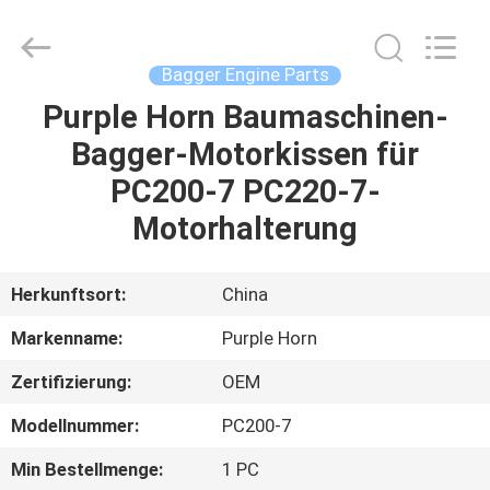
Purple
Horn
E-
Commerce
Co.,
Bagger Engine Parts
Ltd..
All
Rights
Purple Horn Baumaschinen-
HAUS
Reserved.
Bagger-Motorkissen für
PRODUKTE
PC200-7 PC220-7-
Motorhalterung
ÜBER
UNS
Herkunftsort:
China
Markenname:
Purple Horn
FABRIK-
Zertifizierung:
OEM
AUSFLUG
Modellnummer:
PC200-7
QUALITÄTSKONTROLLE
Min Bestellmenge:
1 PC