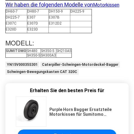
Wir haben die folgenden Modelle von
Motorkissen
DH60-7
DH80-7
DH150-9
DH225-9
DH225-7
E307
E307B
E307C
E307D
E312D2
E320D
E323D
MODELL:
SUMITOMO
SH480
SH350-5
SH210A5
SH350-5
SH300A3
YN15V00035S301
Caterpiller-Schwingen-Motordeckel-Bagger
Schwingen-Bewegungskasten CAT 320C
Erhalten Sie den besten Preis für
Purple Horn Bagger Ersatzteile
Motorkissen für Sumitomo
SH210-5