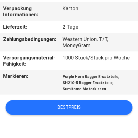
Verpackung
Karton
TRETEN
Informationen:
SIE
Lieferzeit:
2 Tage
MIT
Zahlungsbedingungen:
Western Union, T/T,
UNS
MoneyGram
IN
Versorgungsmaterial-
1000 Stück/Stück pro Woche
Fähigkeit:
VERBINDUNG
Markieren:
,
Purple Horn Bagger Ersatzteile
,
SH210-5 Bagger Ersatzteile
BLOG
Sumitomo Motorkissen
FORDERN
BESTPREIS
SIE
EIN
ZITAT