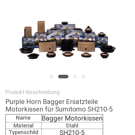
NEWS
SITEMAP
PRIVACY
POLICY
Produkt-Beschreibung
Purple Horn Bagger Ersatzteile
Motorkissen für Sumitomo SH210-5
Name
Bagger Motorkissen
Material
Stahl
Typenschild
SH210-5