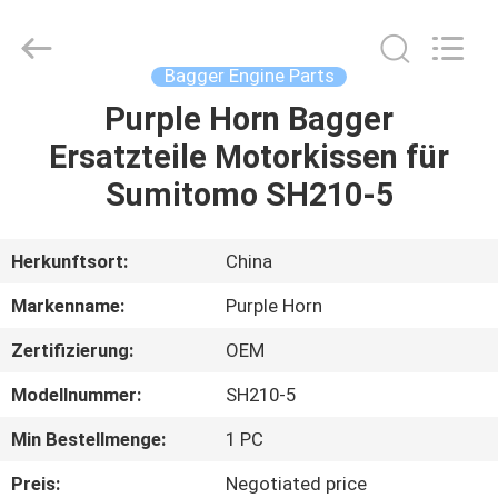
Purple
Horn
E-
Commerce
Co.,
Bagger Engine Parts
Ltd..
All
Rights
Purple Horn Bagger
HAUS
Reserved.
Ersatzteile Motorkissen für
PRODUKTE
Sumitomo SH210-5
ÜBER
Herkunftsort:
China
UNS
Markenname:
Purple Horn
Zertifizierung:
OEM
FABRIK-
Modellnummer:
SH210-5
AUSFLUG
Min Bestellmenge:
1 PC
QUALITÄTSKONTROLLE
Preis:
Negotiated price