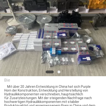
TRETEN
SIE
MIT
UNS
IN
VERBINDUNG
BLOG
FORDERN
Bie
Mit über 20 Jahren Entwicklung in China hat sich Purple
SIE
Horn der Konstruktion, Entwicklung und Herstellung von
Hefei Purple Horn E-
Hydraulikkomponenten verschrieben, hauptsächlich
EIN
für Zusatzleistungen. Mit der steigenden Nachfrage nach
Commerce Co., Ltd.
hochwertigen Hydraulikkomponenten mit stabiler
ZITAT
Produktqualität und angemessenem Preis in China und dem