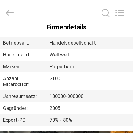
Purple
Horn
E-
Commerce
Co.,
Ltd..
All
Firmendetails
Rights
HAUS
Reserved.
Betriebsart:
Handelsgesellschaft
PRODUKTE
Hauptmarkt:
Weltweit
Marken:
Purpurhorn
ÜBER
UNS
Anzahl
>100
Mitarbeiter:
Jahresumsatz:
100000-300000
FABRIK-
AUSFLUG
Gegründet:
2005
Export-PC:
70% - 80%
QUALITÄTSKONTROLLE