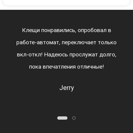
Клещи понравились, опробовал в
работе-автомат, переключает только
вкл-откл! Надеюсь прослужат долго,
пока впечатления отличные!
Jerry