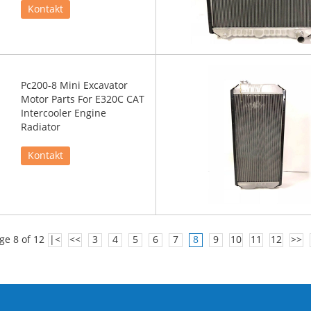
Kontakt
Pc200-8 Mini Excavator
Motor Parts For E320C CAT
Intercooler Engine
Radiator
Kontakt
ge 8 of 12
|<
<<
3
4
5
6
7
8
9
10
11
12
>>