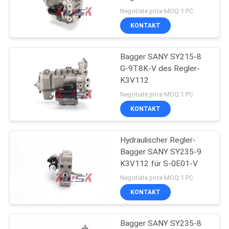
9TEL-V
Negotiate price MOQ:1 PC
KONTAKT
NEWS
Bagger SANY SY215-8
SITEMAP
G-9T8K-V des Regler-
K3V112
PRIVACY
Negotiate price MOQ:1 PC
KONTAKT
POLICY
Hydraulischer Regler-
Bagger SANY SY235-9
K3V112 für S-0E01-V
Negotiate price MOQ:1 PC
KONTAKT
Bagger SANY SY235-8