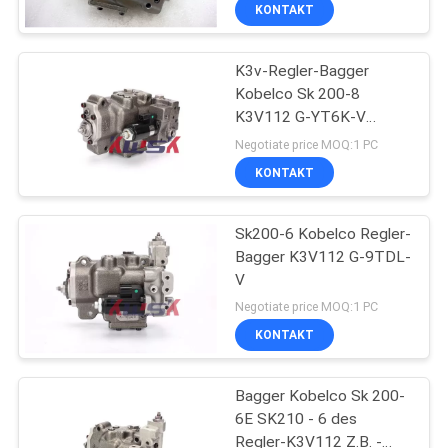
KONTAKT
TRETEN
K3v-Regler-Bagger
SIE
Kobelco Sk 200-8
MIT
K3V112 G-YT6K-V
UNS
FC1908144 SK250
Negotiate price MOQ:1 PC
IN
KONTAKT
VERBINDUNG
Sk200-6 Kobelco Regler-
Bagger K3V112 G-9TDL-
BLOG
V
Negotiate price MOQ:1 PC
FORDERN
KONTAKT
SIE
Bagger Kobelco Sk 200-
EIN
6E SK210 - 6 des
ZITAT
Regler-K3V112 Z.B. -