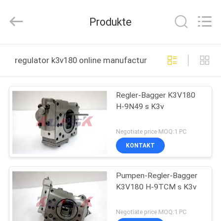
Purple
Horn
E-
Produkte
Commerce
Co.,
Ltd..
All
Rights
HAUS
Reserved.
regulator k3v180 online manufacture
PRODUKTE
Regler-Bagger K3V180
H-9N49 s K3v
ÜBER
UNS
Negotiate price MOQ:1 PC
KONTAKT
FABRIK-
Pumpen-Regler-Bagger
AUSFLUG
K3V180 H-9TCM s K3v
QUALITÄTSKONTROLLE
Negotiate price MOQ:1 PC