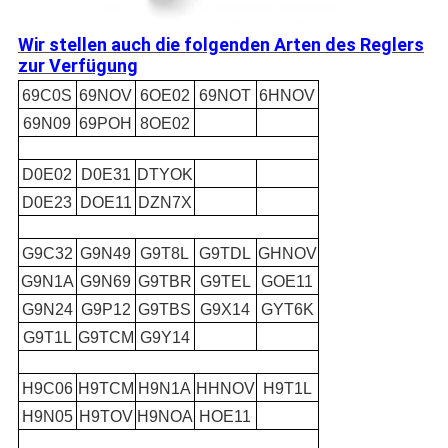
Wir stellen auch die folgenden Arten des Reglers
zur Verfügung
69C0S
69NOV
6OE02
69NOT
6HNOV
69N09
69POH
8OE02
D0E02
D0E31
DTYOK
D0E23
DOE11
DZN7X
G9C32
G9N49
G9T8L
G9TDL
GHNOV
G9N1A
G9N69
G9TBR
G9TEL
GOE11
G9N24
G9P12
G9TBS
G9X14
GYT6K
G9T1L
G9TCM
G9Y14
H9C06
H9TCM
H9N1A
HHNOV
H9T1L
H9N05
H9TOV
H9NOA
HOE11