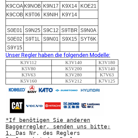
K9COA
K9NOB
K9N17
K9X14
KOE21
K9COB
K9T06
K9NIH
K9Y14
S0E01
S9N25
S9C12
S9TBR
S9N0A
S0E02
S9T1L
S9N01
S9X15
SYT6K
S9Y15
Unser Regler haben die folgenden Modelle:
K3V112
K3V140
K3V180
K5V80
K5V200
K5V140
K3V63
K3V280
K7V63
K5V160
K5V212
K7V125
*If benötigen Sie anderen
Baggerregler, senden uns bitte:
1.
Das Nr. des Reglers