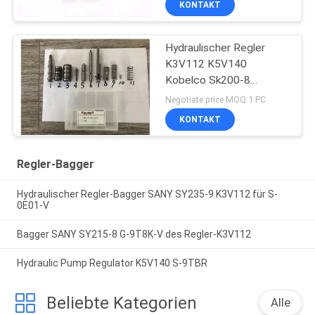
KONTAKT
Hydraulischer Regler
K3V112 K5V140
Kobelco Sk200-8
SK350-8
Negotiate price MOQ:1 PC
KONTAKT
Regler-Bagger
Hydraulischer Regler-Bagger SANY SY235-9 K3V112 für S-
0E01-V
Bagger SANY SY215-8 G-9T8K-V des Regler-K3V112
Hydraulic Pump Regulator K5V140 S-9TBR
Beliebte Kategorien
Alle