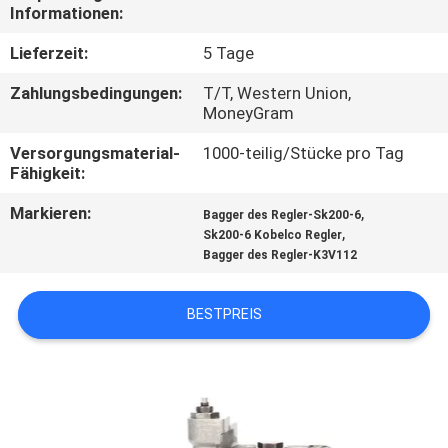
Informationen:
TRETEN
Lieferzeit:
5 Tage
SIE
Zahlungsbedingungen:
T/T, Western Union,
MIT
MoneyGram
UNS
Versorgungsmaterial-
1000-teilig/Stücke pro Tag
Fähigkeit:
IN
VERBINDUNG
Markieren:
,
Bagger des Regler-Sk200-6
,
Sk200-6 Kobelco Regler
Bagger des Regler-K3V112
BLOG
BESTPREIS
FORDERN
SIE
EIN
ZITAT