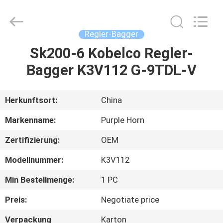
Purple
Horn
E-
Commerce
Co.,
Regler-Bagger
Ltd..
All
Rights
Sk200-6 Kobelco Regler-
HAUS
Reserved.
Bagger K3V112 G-9TDL-V
PRODUKTE
Herkunftsort:
China
ÜBER
Markenname:
Purple Horn
UNS
Zertifizierung:
OEM
Modellnummer:
K3V112
FABRIK-
AUSFLUG
Min Bestellmenge:
1 PC
Preis:
Negotiate price
QUALITÄTSKONTROLLE
Verpackung
Karton