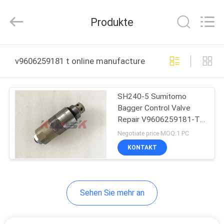
Purple
Horn
E-
Produkte
Commerce
Co.,
Ltd..
All
Rights
HAUS
Reserved.
v9606259181 t online manufacture
PRODUKTE
SH240-5 Sumitomo
Bagger Control Valve
ÜBER
Repair V9606259181-T
UNS
schwingen
Negotiate price MOQ:1 PC
Bewegungsbagger Parts
KONTAKT
FABRIK-
AUSFLUG
Sehen Sie mehr an
QUALITÄTSKONTROLLE