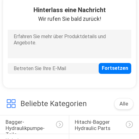
Hinterlass eine Nachricht
TRETEN
Wir rufen Sie bald zurück!
SIE
MIT
UNS
IN
VERBINDUNG
BLOG
Beliebte Kategorien
Alle
FORDERN
SIE
Bagger-
Hitachi-Bagger 
EIN
Hydraulikpumpe-
Hydraulic Parts
Teile
ZITAT