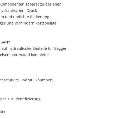
ne Komponenten separat zu beziehen
 hydraulischem Druck
orm und undichte Bedienung
er und verhindern kostspielige
d SANY
 auf hydraulische Bauteile für Bagger,
 Reisemotoren,und komplette
eparaturkits, Hydraulikpumpen,
ldes zur Identifizierung.
hten.