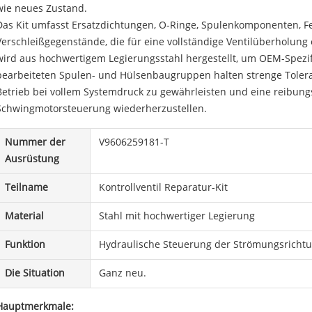
wie neues Zustand.
Das Kit umfasst Ersatzdichtungen, O-Ringe, Spulenkomponenten, F
Verschleißgegenstände, die für eine vollständige Ventilüberholung
wird aus hochwertigem Legierungsstahl hergestellt, um OEM-Spezifi
bearbeiteten Spulen- und Hülsenbaugruppen halten strenge Toler
Betrieb bei vollem Systemdruck zu gewährleisten und eine reibung
Schwingmotorsteuerung wiederherzustellen.
Nummer der
V9606259181-T
Ausrüstung
Teilname
Kontrollventil Reparatur-Kit
Material
Stahl mit hochwertiger Legierung
Funktion
Hydraulische Steuerung der Strömungsricht
Die Situation
Ganz neu.
Hauptmerkmale: