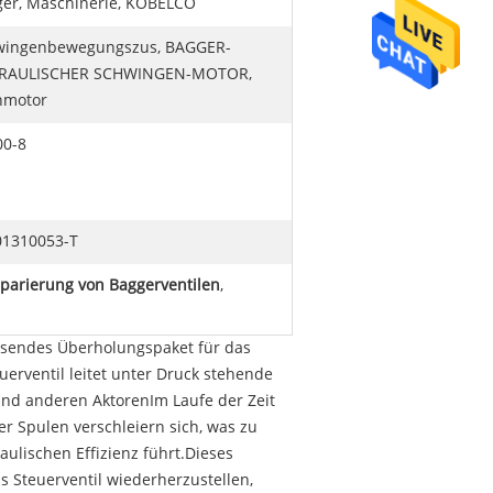
er, Maschinerie, KOBELCO
wingenbewegungszus, BAGGER-
RAULISCHER SCHWINGEN-MOTOR,
hmotor
00-8
01310053-T
parierung von Baggerventilen
,
assendes Überholungspaket für das
rventil leitet unter Druck stehende
nd anderen AktorenIm Laufe der Zeit
r Spulen verschleiern sich, was zu
ulischen Effizienz führt.Dieses
s Steuerventil wiederherzustellen,