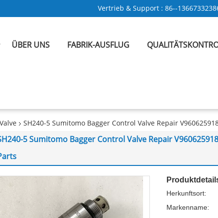
Vertrieb & Support :
86--1366733238
ÜBER UNS
FABRIK-AUSFLUG
QUALITÄTSKONTRO
Valve
SH240-5 Sumitomo Bagger Control Valve Repair V96062591
SH240-5 Sumitomo Bagger Control Valve Repair V96062591
Parts
Produktdetail
Herkunftsort:
Markenname: