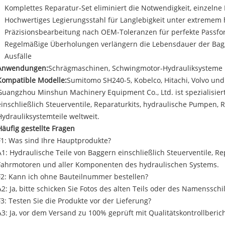
Komplettes Reparatur-Set eliminiert die Notwendigkeit, einzel
Hochwertiges Legierungsstahl für Langlebigkeit unter extremem
Präzisionsbearbeitung nach OEM-Toleranzen für perfekte Passf
Regelmäßige Überholungen verlängern die Lebensdauer der Bagg
Ausfälle
Anwendungen:
Schrägmaschinen, Schwingmotor-Hydrauliksysteme
Kompatible Modelle:
Sumitomo SH240-5, Kobelco, Hitachi, Volvo un
Guangzhou Minshun Machinery Equipment Co., Ltd. ist spezialisiert
einschließlich Steuerventile, Reparaturkits, hydraulische Pumpen,
Hydrauliksystemteile weltweit.
Häufig gestellte Fragen
F1: Was sind Ihre Hauptprodukte?
A1: Hydraulische Teile von Baggern einschließlich Steuerventile, R
Fahrmotoren und aller Komponenten des hydraulischen Systems.
F2: Kann ich ohne Bauteilnummer bestellen?
A2: Ja, bitte schicken Sie Fotos des alten Teils oder des Namensschi
F3: Testen Sie die Produkte vor der Lieferung?
A3: Ja, vor dem Versand zu 100% geprüft mit Qualitätskontrollberic