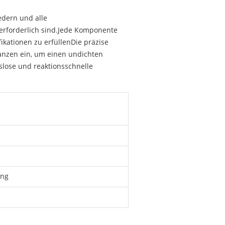
edern und alle
 erforderlich sind.Jede Komponente
kationen zu erfüllenDie präzise
anzen ein, um einen undichten
slose und reaktionsschnelle
ung