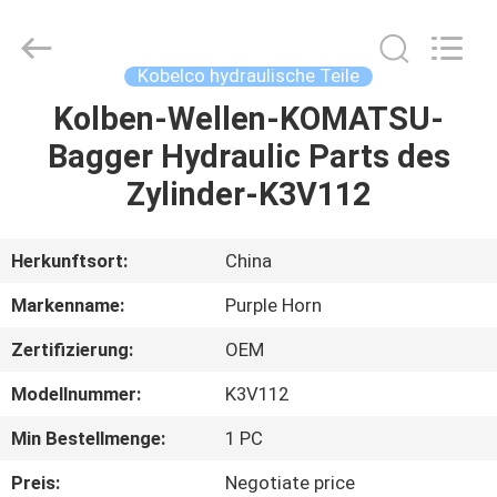
Purple
Horn
E-
Commerce
Co.,
Kobelco hydraulische Teile
Ltd..
All
Rights
Kolben-Wellen-KOMATSU-
HAUS
Reserved.
Bagger Hydraulic Parts des
PRODUKTE
Zylinder-K3V112
ÜBER
Herkunftsort:
China
UNS
Markenname:
Purple Horn
Zertifizierung:
OEM
FABRIK-
Modellnummer:
K3V112
AUSFLUG
Min Bestellmenge:
1 PC
QUALITÄTSKONTROLLE
Preis:
Negotiate price