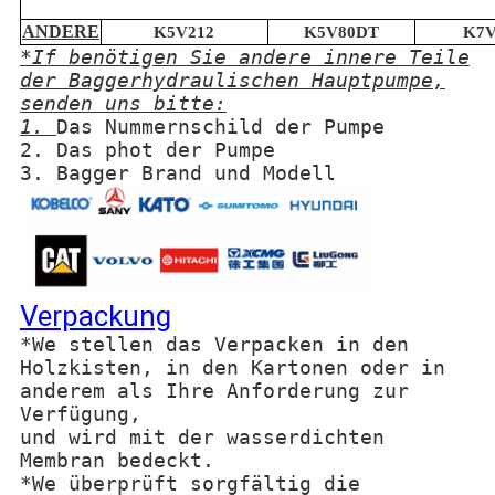
ANDERE
K5V212
K5V80DT
K7V
*If benötigen Sie andere innere Teile
der Baggerhydraulischen Hauptpumpe,
senden uns bitte:
1.
Das Nummernschild der Pumpe
2. Das phot der Pumpe
3. Bagger Brand und Modell
Verpackung
*We stellen das Verpacken in den
Holzkisten, in den Kartonen oder in
anderem als Ihre Anforderung zur
Verfügung,
und wird mit der wasserdichten
Membran bedeckt.
*We überprüft sorgfältig die