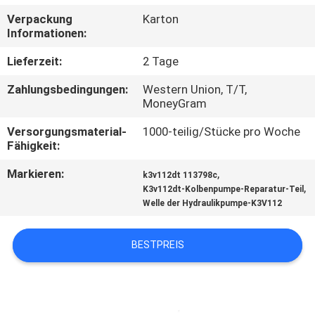
Verpackung
Karton
TRETEN
Informationen:
SIE
Lieferzeit:
2 Tage
MIT
Zahlungsbedingungen:
Western Union, T/T,
UNS
MoneyGram
IN
Versorgungsmaterial-
1000-teilig/Stücke pro Woche
Fähigkeit:
VERBINDUNG
Markieren:
,
k3v112dt 113798c
,
K3v112dt-Kolbenpumpe-Reparatur-Teil
BLOG
Welle der Hydraulikpumpe-K3V112
FORDERN
BESTPREIS
SIE
EIN
ZITAT