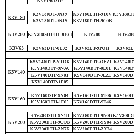
K3V140DTP
K3V180DT-9NJ9
K3V180DTH-9T0V
K3V180D
K3V180
K3V180DT-9NJ9
K3V180DTH-9C0B
K3V280
K3V280SH141L-0E23
K3V280
K3V280
K3V63
K3V63DTP-0E02
K3V63DT-9POH
K3V63D
K5V140DTP-YTOK
K5V140DTP-OEZ1
K5V140D
K5V140DTP-9N0A
K5V140DTP-0E01
K5V140D
K5V140
K5V140DTP-9N01
K5V140DTP-0EZ1
K5V140D
K5V140DTP-1E05
K5V160DTP-9Y04
K5V160DTH-9T06
K5V160D
K5V160
K5V160DTH-1E05
K5V160DTH-9T46
K5V200DTH-9N1H
K5V200DTH-9N0B
K5V200D
K5V200
K5V200DTH-9COB
K5V200DTH-9Y04
K5V200D
K5V200DTH-ZN7X
K5V200DTH-ZX24