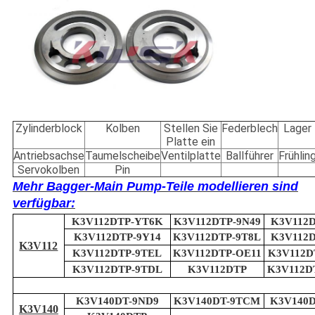
Zylinderblock
Kolben
Stellen Sie
Federblech
Lager
Platte ein
Antriebsachse
Taumelscheibe
Ventilplatte
Ballführer
Frühlin
Servokolben
Pin
Mehr Bagger-Main Pump-Teile modellieren sind
verfügbar:
K3V112DTP-YT6K
K3V112DTP-9N49
K3V112D
K3V112DTP-9Y14
K3V112DTP-9T8L
K3V112D
K3V112
K3V112DTP-9TEL
K3V112DTP-OE11
K3V112D
K3V112DTP-9TDL
K3V112DTP
K3V112D
K3V140DT-9ND9
K3V140DT-9TCM
K3V140D
K3V140