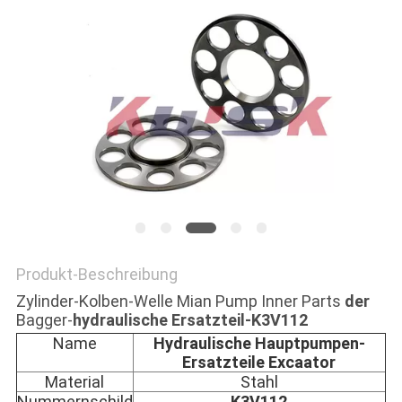
NEWS
SITEMAP
PRIVACY
POLICY
Produkt-Beschreibung
Zylinder-Kolben-Welle Mian Pump Inner Parts
der
Bagger-
hydraulische Ersatzteil-K3V112
Name
Hydraulische Hauptpumpen-
Ersatzteile Excaator
Material
Stahl
Nummernschild
K3V112