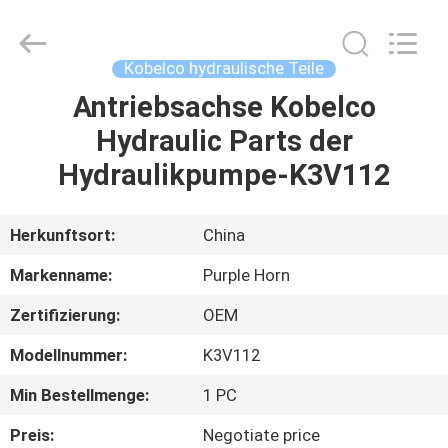
Purple
Horn
E-
Commerce
Co.,
Kobelco hydraulische Teile
Ltd..
All
Rights
Antriebsachse Kobelco
HAUS
Reserved.
Hydraulic Parts der
PRODUKTE
Hydraulikpumpe-K3V112
ÜBER
Herkunftsort:
China
UNS
Markenname:
Purple Horn
Zertifizierung:
OEM
FABRIK-
Modellnummer:
K3V112
AUSFLUG
Min Bestellmenge:
1 PC
QUALITÄTSKONTROLLE
Preis:
Negotiate price