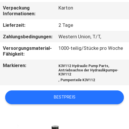
Verpackung
Karton
TRETEN
Informationen:
SIE
Lieferzeit:
2 Tage
MIT
Zahlungsbedingungen:
Western Union, T/T,
UNS
Versorgungsmaterial-
1000-teilig/Stücke pro Woche
IN
Fähigkeit:
VERBINDUNG
Markieren:
,
K3V112 Hydraulic Pump Parts
Antriebsachse der Hydraulikpumpe-
K3V112
BLOG
,
Pumpenteile K3V112
FORDERN
BESTPREIS
SIE
EIN
ZITAT