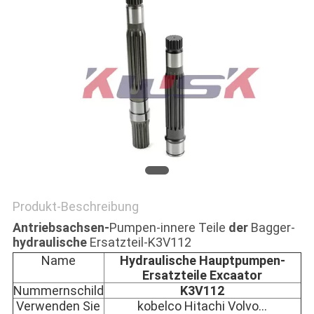
NEWS
SITEMAP
PRIVACY
POLICY
Produkt-Beschreibung
Antriebsachsen-
Pumpen-innere Teile
der
Bagger-
hydraulische
Ersatzteil-K3V112
Name
Hydraulische Hauptpumpen-
Ersatzteile Excaator
Nummernschild
K3V112
Verwenden Sie
kobelco Hitachi Volvo…