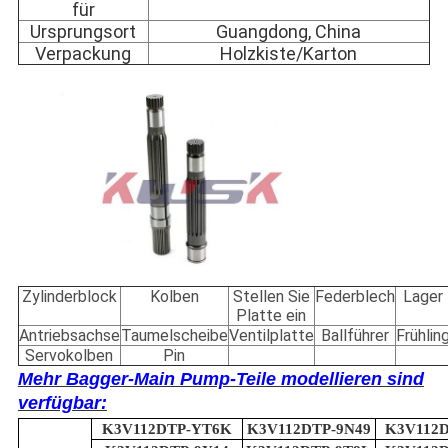
für
Ursprungsort
Guangdong, China
Verpackung
Holzkiste/Karton
Zylinderblock
Kolben
Stellen Sie
Federblech
Lager
Platte ein
Antriebsachse
Taumelscheibe
Ventilplatte
Ballführer
Frühlin
Servokolben
Pin
Mehr Bagger-Main Pump-Teile modellieren sind
verfügbar:
K3V112DTP-YT6K
K3V112DTP-9N49
K3V112D