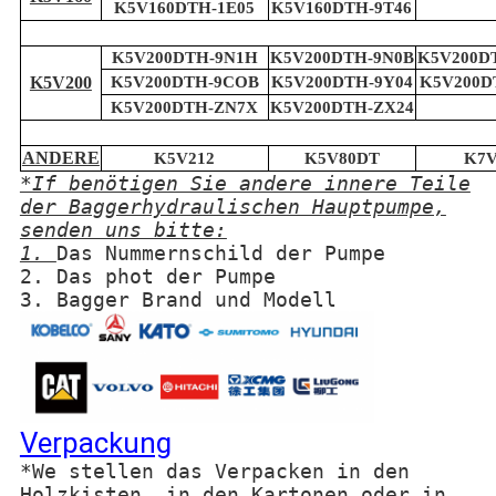
K5V160DTH-1E05
K5V160DTH-9T46
K5V200DTH-9N1H
K5V200DTH-9N0B
K5V200D
K5V200
K5V200DTH-9COB
K5V200DTH-9Y04
K5V200D
K5V200DTH-ZN7X
K5V200DTH-ZX24
ANDERE
K5V212
K5V80DT
K7V
*If benötigen Sie andere innere Teile
der Baggerhydraulischen Hauptpumpe,
senden uns bitte:
1.
Das Nummernschild der Pumpe
2. Das phot der Pumpe
3. Bagger Brand und Modell
Verpackung
*We stellen das Verpacken in den
Holzkisten, in den Kartonen oder in