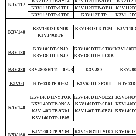
K3V112DTP-9Y14
K3V112DTP-9T8L
K3V112D
K3V112
K3V112DTP-9TEL
K3V112DTP-OE11
K3V112D
K3V112DTP-9TDL
K3V112DTP
K3V112D
K3V140DT-9ND9
K3V140DT-9TCM
K3V140D
K3V140
K3V140DTP
K3V180DT-9NJ9
K3V180DTH-9T0V
K3V180D
K3V180
K3V180DT-9NJ9
K3V180DTH-9C0B
K3V280
K3V280SH141L-0E23
K3V280
K3V280
K3V63
K3V63DTP-0E02
K3V63DT-9POH
K3V63D
K5V140DTP-YTOK
K5V140DTP-OEZ1
K5V140D
K5V140DTP-9N0A
K5V140DTP-0E01
K5V140D
K5V140
K5V140DTP-9N01
K5V140DTP-0EZ1
K5V140D
K5V140DTP-1E05
K5V160DTP-9Y04
K5V160DTH-9T06
K5V160D
K5V160