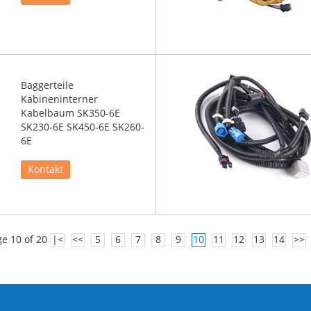
Baggerteile
Kabineninterner
Kabelbaum SK350-6E
SK230-6E SK450-6E SK260-
6E
Kontakt
e 10 of 20
|<
<<
5
6
7
8
9
10
11
12
13
14
>>