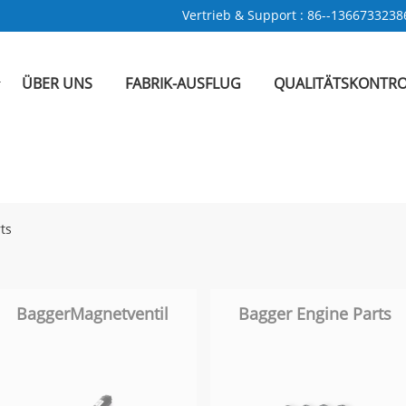
Vertrieb & Support :
86--1366733238
ÜBER UNS
FABRIK-AUSFLUG
QUALITÄTSKONTRO
ts
BaggerMagnetventil
Bagger Engine Parts