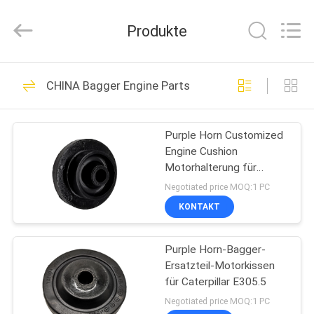
Purple
Horn
E-
Produkte
Commerce
Co.,
Ltd..
All
Rights
HAUS
94
Reserved.
CHINA Bagger Engine Parts
Bagger-
PRODUKTE
Hydraulikpumpe-
Purple Horn Customized
Engine Cushion
Teile
ÜBER
Motorhalterung für
UNS
Caterpillar E307 4D32
Negotiated price MOQ:1 PC
KONTAKT
10
FABRIK-
Hitachi-Bagger
Purple Horn-Bagger-
AUSFLUG
Ersatzteil-Motorkissen
Hydraulic Parts
für Caterpillar E305.5
QUALITÄTSKONTROLLE
Negotiated price MOQ:1 PC