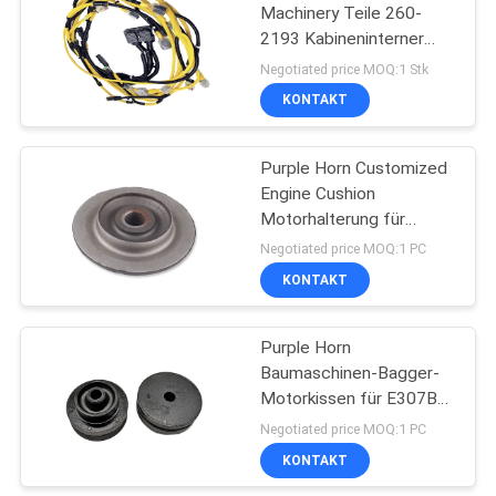
Machinery Teile 260-
2193 Kabineninterner
160
Kabelbaum E320D
Negotiated price MOQ:1 Stk
E336D
KONTAKT
Bagger Engine Parts
Purple Horn Customized
Engine Cushion
Motorhalterung für
DH225-7
Negotiated price MOQ:1 PC
KONTAKT
20
Bagger Electrical
Purple Horn
Baumaschinen-Bagger-
Parts
Motorkissen für E307B
E307C E307D 4M40
Negotiated price MOQ:1 PC
Motorhalterung
KONTAKT