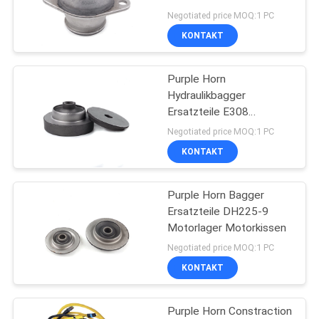
Negotiated price MOQ:1 PC
KONTAKT
NEWS
19
Schwingen-
Purple Horn
SITEMAP
Hydraulikbagger
Motorenmontage
Ersatzteile E308
Motorlager Motorkissen
PRIVACY
Negotiated price MOQ:1 PC
KONTAKT
POLICY
Purple Horn Bagger
25
Ersatzteile DH225-9
Motorlager Motorkissen
BaggerMagnetventil
Negotiated price MOQ:1 PC
KONTAKT
Purple Horn Constraction