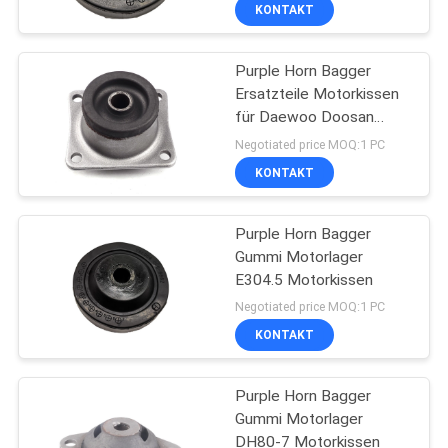
KONTAKT
TRETEN
Purple Horn Bagger
SIE
10
Ersatzteile Motorkissen
MIT
für Daewoo Doosan
kobelco
UNS
DH220-5
Negotiated price MOQ:1 PC
hydraulische Teile
IN
KONTAKT
VERBINDUNG
Purple Horn Bagger
Gummi Motorlager
BLOG
E304.5 Motorkissen
38
Negotiated price MOQ:1 PC
FORDERN
KONTAKT
Hydraulikpumpeversam
SIE
Purple Horn Bagger
EIN
Gummi Motorlager
ZITAT
DH80-7 Motorkissen