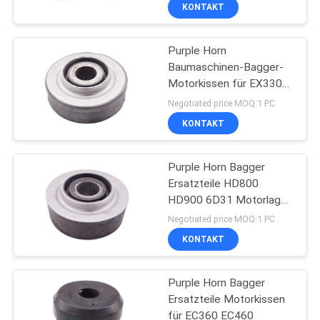
KONTAKT
TRETEN
Purple Horn
SIE
10
Baumaschinen-Bagger-
MIT
Motorkissen für EX330-
kobelco
UNS
Motorhalterung
Negotiated price MOQ:1 PC
hydraulische Teile
IN
KONTAKT
VERBINDUNG
Purple Horn Bagger
Ersatzteile HD800
BLOG
HD900 6D31 Motorlager
38
Motorkissen
Negotiated price MOQ:1 PC
FORDERN
KONTAKT
Hydraulikpumpeversam
SIE
Purple Horn Bagger
EIN
Ersatzteile Motorkissen
ZITAT
für EC360 EC460