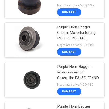
Negotiated price MOQ:1 Stk
KONTAKT
NEWS
19
Schwingen-
Purple Horn Bagger
SITEMAP
Gummi Motorhalterung
Motorenmontage
PC60-5 PC60-6
Motorkissen
PRIVACY
Negotiated price MOQ:1 PC
KONTAKT
POLICY
Purple Horn-Bagger-
25
Motorkissen für
Caterpillar E345D E349D
BaggerMagnetventil
Negotiated price MOQ:1 PC
KONTAKT
Purple Horn Bagger