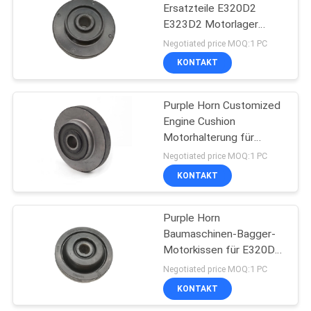
Ersatzteile E320D2
E323D2 Motorlager
160
Motorkissen
Negotiated price MOQ:1 PC
KONTAKT
Bagger Engine Parts
Purple Horn Customized
Engine Cushion
Motorhalterung für
E320B E320C
Negotiated price MOQ:1 PC
KONTAKT
20
Bagger Electrical
Purple Horn
Baumaschinen-Bagger-
Parts
Motorkissen für E320D
3066-Motorhalterung
Negotiated price MOQ:1 PC
KONTAKT