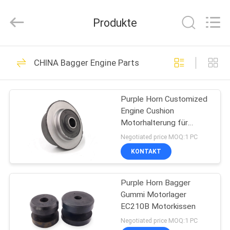
Purple
Horn
E-
Produkte
Commerce
Co.,
Ltd..
All
Rights
HAUS
94
Reserved.
CHINA Bagger Engine Parts
Bagger-
PRODUKTE
Hydraulikpumpe-
Purple Horn Customized
Engine Cushion
Teile
ÜBER
Motorhalterung für
UNS
PC200-5 PC200-6
Negotiated price MOQ:1 PC
KONTAKT
10
FABRIK-
Hitachi-Bagger
Purple Horn Bagger
AUSFLUG
Gummi Motorlager
Hydraulic Parts
EC210B Motorkissen
QUALITÄTSKONTROLLE
Negotiated price MOQ:1 PC