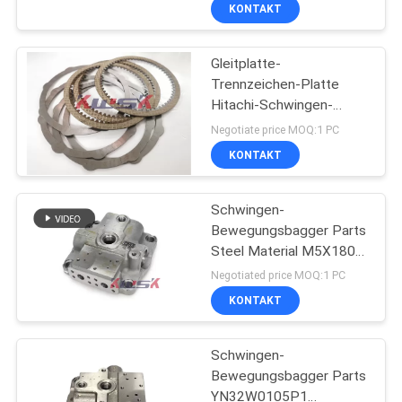
V9701310053-T
KONTAKT
TRETEN
Gleitplatte-
SIE
10
Trennzeichen-Platte
MIT
Hitachi-Schwingen-
kobelco
UNS
Bewegungsbagger-Parts
Negotiate price MOQ:1 PC
hydraulische Teile
M5X130
IN
KONTAKT
VERBINDUNG
Schwingen-
Bewegungsbagger Parts
BLOG
Steel Material M5X180
38
SK350-8
Negotiated price MOQ:1 PC
FORDERN
KONTAKT
Hydraulikpumpeversam
SIE
Schwingen-
EIN
Bewegungsbagger Parts
ZITAT
YN32W0105P1