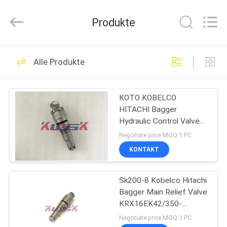
Purple
Horn
E-
Produkte
Commerce
Co.,
Ltd..
All
Rights
HAUS
94
Reserved.
Alle Produkte
Bagger-
PRODUKTE
Hydraulikpumpe-
KOTO KOBELCO
HITACHI Bagger
Teile
ÜBER
Hydraulic Control Valve
UNS
373713 1373713
Negotiate price MOQ:1 PC
KONTAKT
10
FABRIK-
Hitachi-Bagger
Sk200-8 Kobelco Hitachi
AUSFLUG
Bagger Main Relief Valve
Hydraulic Parts
KRX16EK42/350-
QUALITÄTSKONTROLLE
320/350/260-512
Negotiate price MOQ:1 PC