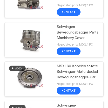
YN15V00035S301
Negotiated price MOQ:1 PC
YN32W01029P1
KONTAKT
NEWS
Kobelco Sk200-8
19
Schwingen-
Schwingen-
SITEMAP
Bewegungsbagger Parts
Motorenmontage
Machinery Cover
M5X130 CAT320C
PRIVACY
Negotiated price MOQ:1 PC
KONTAKT
POLICY
M5X180 Kobelco tötete
25
Schwingen-Motordeckel
Bewegungsbagger-Parts
BaggerMagnetventil
SK350-8
Negotiated price MOQ:1 PC
KONTAKT
Schwingen-