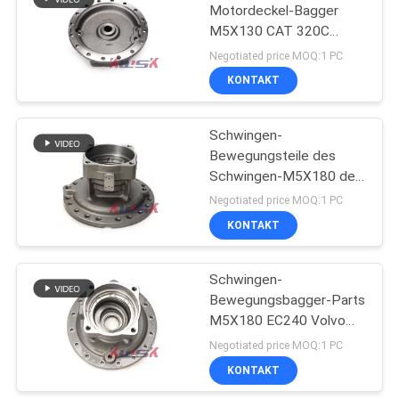
Motordeckel-Bagger
M5X130 CAT 320C
160
Caterpiller
Negotiated price MOQ:1 PC
KONTAKT
Bagger Engine Parts
Schwingen-
Bewegungsteile des
Schwingen-M5X180 des
Motordeckel-EC290
Negotiated price MOQ:1 PC
Volvo
KONTAKT
20
Bagger Electrical
Schwingen-
Bewegungsbagger-Parts
Parts
M5X180 EC240 Volvo
Schwingen-
Negotiated price MOQ:1 PC
Motorgehäuse
KONTAKT