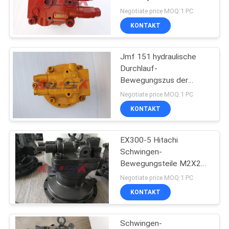
Negotiate price MOQ:1 PC
KONTAKT
NEWS
19
Schwingen-
Jmf 151 hydraulische
SITEMAP
Durchlauf-
Motorenmontage
Bewegungszus der
Schwingen-
PRIVACY
Negotiate price MOQ:1 PC
Motorenmontagen-
KONTAKT
POLICY
R220-9 7 R220 200
Hyundai
EX300-5 Hitachi
25
Schwingen-
Bewegungsteile M2X210
BaggerMagnetventil
M5X130CHB
Negotiate price MOQ:1 PC
KONTAKT
Schwingen-