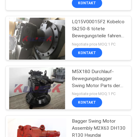
YN35V00020F1
KONTAKT
TRETEN
LQ15V00015F2 Kobelco
SIE
10
Sk250-8 tötete
MIT
Bewegungsteile fahren
kobelco
UNS
Schwingen-Bagger
Negotiate price MOQ:1 PC
hydraulische Teile
IN
KONTAKT
VERBINDUNG
M5X180 Durchlauf-
Bewegungsbagger
BLOG
Swing Motor Parts der
38
Teil-SH240 Sumitomo
Negotiate price MOQ:1 PC
FORDERN
KONTAKT
Hydraulikpumpeversam
SIE
Bagger Swing Motor
EIN
Assembly M2X63 DH130
ZITAT
R130 Hyundai