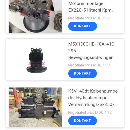
Motorenmontage
EX220-5 Hitachi Kpm
160
M5x130chb M2X146
Negotiate price MOQ:1 PC
tötete den hydraulischen
KONTAKT
Bagger Engine Parts
Motor
M5X130CHB-10A-41C
295
Bewegungsschwingen
Kobelco Sk200-8
Negotiate price MOQ:1 PC
YN15V00035F1
KONTAKT
20
Bagger Electrical
K5V140dt Kolbenpumpe
der Hydraulikpumpe-
Parts
Versammlungs-Sk350-8
SK330-8
Negotiated price MOQ:1 PC
KONTAKT