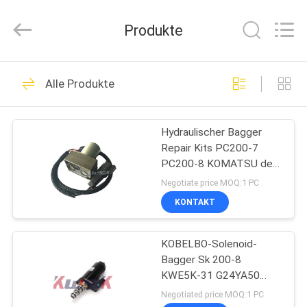
Purple
Horn
E-
Produkte
Commerce
Co.,
Ltd..
All
Rights
HAUS
94
Reserved.
Alle Produkte
Bagger-
PRODUKTE
Hydraulikpumpe-
Hydraulischer Bagger
Repair Kits PC200-7
Teile
ÜBER
PC200-8 KOMATSU des
UNS
Magnetventil-702-21-
Negotiate price MOQ:1 PC
57500
KONTAKT
10
FABRIK-
Hitachi-Bagger
KOBELBO-Solenoid-
AUSFLUG
Bagger Sk 200-8
Hydraulic Parts
KWE5K-31 G24YA50
QUALITÄTSKONTROLLE
Kwe5k-31/G24yb50
Negotiated price MOQ:1 PC