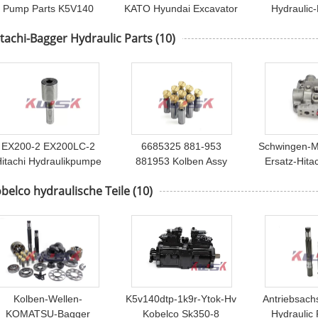
Pump Parts K5V140
KATO Hyundai Excavator
Hydraulic
3V112 Pin Assy Swash
Spare Partss
Taumelsche
tachi-Bagger Hydraulic Parts
(10)
late Screw Set kippend
hydraulische
Sany, die Sc
Antriebsachsen-Satz-
Hauptpump
Platte K5V160
trä
EX200-2 EX200LC-2
6685325 881-953
Schwingen-M
itachi Hydraulikpumpe
881953 Kolben Assy
Ersatz-Hita
zerteilt Servokolben
Replacement Hitachi-
Hydraulic P
belco hydraulische Teile
(10)
3069541 3055313
Bagger-Hydraulic Partss
M5X130 ZX2
K3V112
K3V112
Kolben-Wellen-
K5v140dtp-1k9r-Ytok-Hv
Antriebsach
KOMATSU-Bagger
Kobelco Sk350-8
Hydraulic 