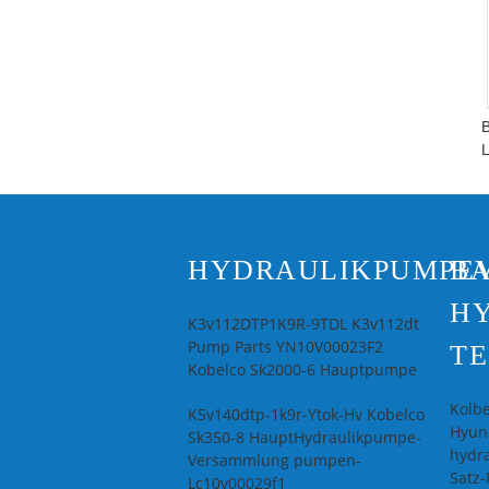
B
HYDRAULIKPUMPE
B
H
K3v112DTP1K9R-9TDL K3v112dt
Pump Parts YN10V00023F2
TE
Kobelco Sk2000-6 Hauptpumpe
Kolb
K5v140dtp-1k9r-Ytok-Hv Kobelco
Hyund
Sk350-8 HauptHydraulikpumpe-
hydra
Versammlung pumpen-
Satz-
Lc10v00029f1