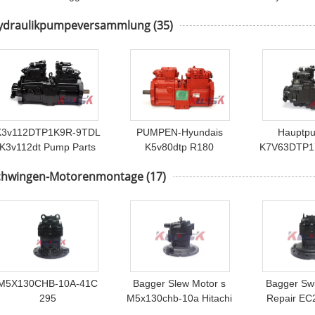
Hydraulic Parts des
HauptHydraulikpumpe-
Hydraulikpu
ydraulikpumpeversammlung
(35)
Zylinder-K3V112
Versammlung pumpen-
Lc10v00029f1
K3v112DTP1K9R-9TDL
PUMPEN-Hyundais
Hauptp
K3v112dt Pump Parts
K5v80dtp R180
K7V63DTP1
N10V00023F2 Kobelco
K5V80DTP-1JHR-9C05-
AVD 
chwingen-Motorenmontage
(17)
Sk2000-6 Hauptpumpe
L HauptHydraulikpumpe-
YY10V00009
Versammlung
Sk14
M5X130CHB-10A-41C
Bagger Slew Motor s
Bagger Sw
295
M5x130chb-10a Hitachi
Repair EC
Bewegungsschwingen
ZX240-3