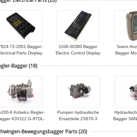
gger Electrical Parts
(20)
Doosan DH220-5
fertigte be
7824-72-2001 Bagger-
1108-00380 Bagger
Soem-Anze
lectrical Parts Display-
Electric Control Display
Bagger Mon
Platten-Monitor für
für HD820-1 HD820-2
7700 fü
egler-Bagger
(18)
PC120-5 PC200-5
HD820-3
PC220-5 PC300-5
k200-6 Kobelco Regler-
Pumpen hydraulische
Hydraulisch
agger K3V112 G-9TDL-
Ersatzteile ZX870-3
Bagger SAN
V
Regler Hitachi K3V280
K3V112 für
chwingen-Bewegungsbagger Parts
(20)
D0E23