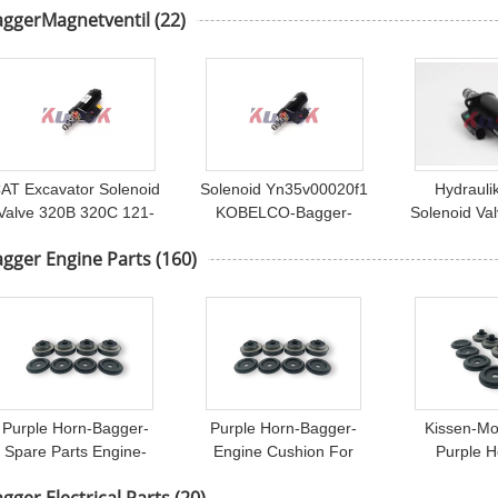
aggerMagnetventil
(22)
Kobelco Sk200-8
YN15V00035F1
AT Excavator Solenoid
Solenoid Yn35v00020f1
Hydrauli
Valve 320B 320C 121-
KOBELCO-Bagger-
Solenoid Va
1490 1211490 KWE5K-
Hydraulic Solenoid
SK350-8 K
gger Engine Parts
(160)
31/G24YA30
Valves SK200-6 KWE5K-
30C50
31/G24DA40
Purple Horn-Bagger-
Purple Horn-Bagger-
Kissen-Mo
Spare Parts Engine-
Engine Cushion For
Purple H
Kissen für Daewoo
DH60-7 Soem
Maschinen