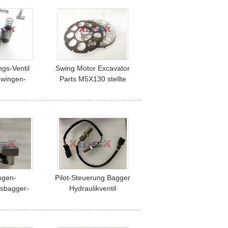
gs-Ventil
Swing Motor Excavator
hwingen-
Parts M5X130 stellte
gger-Parts
Platten-Federblech ein
130
ngen-
Pilot-Steuerung Bagger
sbagger-
Hydraulikventil
c Valve
Hauptreliefventil
ulic-
Komatsu
heitsventil