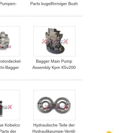
-Pumpen-
Parts kugelförmiger Bush
ibe VOLVOS
K3v112dt 121437 Volvos
huh-Platten-
240
e K5V140
gt
otordeckel-
Bagger Main Pump
chi-Bagger
Assembly Kpm K5v200
arts M5X180
Hydraulikpumpe-Zx450-3
00 HITACHI
Zx470 ZX470-3 Hitachi
se Kobelco
Hydraulische Teile der
Parts der
Hydraulikpumpe-Ventil-