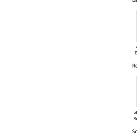
Ba
E
R
S
B
S