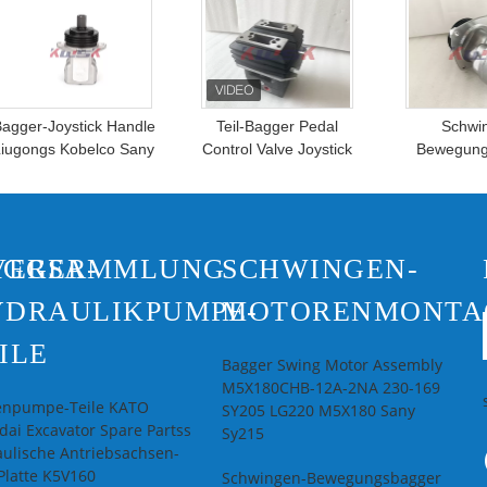
agger-Joystick Handle
Teil-Bagger Pedal
Schwi
Liugongs Kobelco Sany
Control Valve Joystick
Bewegung
Hyundai hydraulische
Handle Kobelcos Sk200-
Joystick
Teile YN30V00111F
8 des Bagger-
K2101
YN30V00105F2
VERSAMMLUNG
AGGER-
SCHWINGEN-
YDRAULIKPUMPE-
MOTORENMONTA
ILE
Bagger Swing Motor Assembly
M5X180CHB-12A-2NA 230-169
enpumpe-Teile KATO
SY205 LG220 M5X180 Sany
ai Excavator Spare Partss
Sy215
ulische Antriebsachsen-
Platte K5V160
Schwingen-Bewegungsbagger