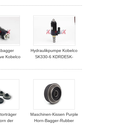
M5X130CHB ZX330-1
Hitachi
kbagger
Hydraulikpumpe Kobelco
lve Kobelco
SK330-6 KDRDE5K-
DRDE5K-31
31/30C50-111 K3V112dt-
-143
Bagger-Solenoid Valve
Fors
torträger
Maschinen-Kissen Purple
orn der
Horn-Bagger-Rubber
-DH225-7
Engine Mountings