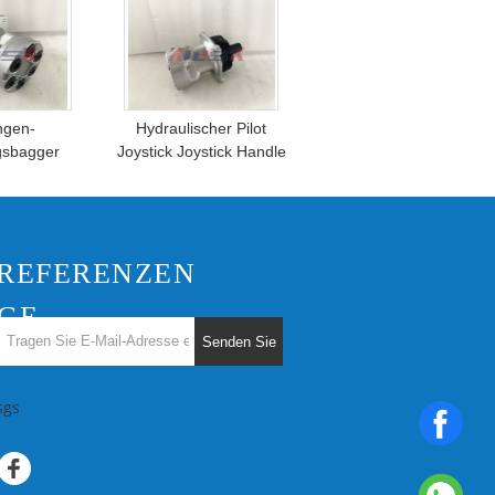
ngen-
Hydraulischer Pilot
sbagger
Joystick Joystick Handle
 Handle
Replacements des
0137
Bagger-K21010126
REFERENZEN
GE
Senden Sie
sgs