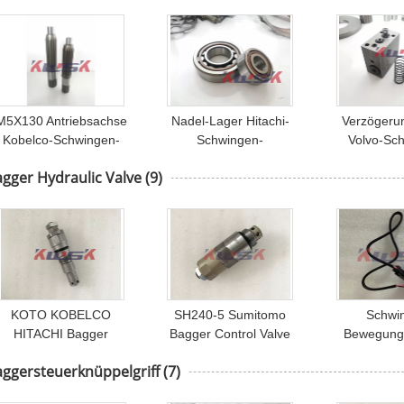
M5X130 Antriebsachse
Nadel-Lager Hitachi-
Verzögerun
Kobelco-Schwingen-
Schwingen-
Volvo-Sc
ewegungsbagger Parts
Bewegungsbagger-Parts
Bewegungsba
gger Hydraulic Valve
(9)
Inner Part
M5X130
M5X
KOTO KOBELCO
SH240-5 Sumitomo
Schwi
HITACHI Bagger
Bagger Control Valve
Bewegung
Hydraulic Control Valve
Repair V9606259181-T
Hydrauli
aggersteuerknüppelgriff
(7)
373713 1373713
schwingen
Hydra
Bewegungsbagger Parts
Hauptsicher