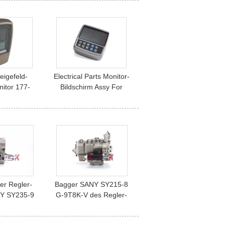
sonders an
E304.5
igefeld-
Electrical Parts Monitor-
itor 177-
Bildschirm Assy For
r E320C
DX210 DX260 DX300
des Bagger-300426-
00049A
er Regler-
Bagger SANY SY215-8
Y SY235-9
G-9T8K-V des Regler-
 S-0E01-V
K3V112