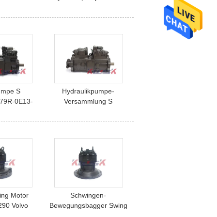
mpe-K3V112
Platten-K3V112 Kobelco
umpe S
Hydraulikpumpe-
79R-0E13-
Versammlung S
KPM
K3V112DTP-1F9R-9Y14-
F5 Kobelco
V SUMITOMO SH210
0-8
CX240 Fall-CX210
ing Motor
Schwingen-
290 Volvo
Bewegungsbagger Swing
Motor Assembly