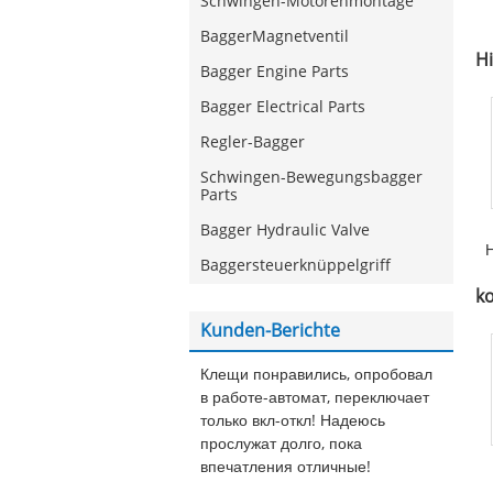
Schwingen-Motorenmontage
BaggerMagnetventil
K
Hi
P
Bagger Engine Parts
Bagger Electrical Parts
Regler-Bagger
Schwingen-Bewegungsbagger
Parts
Bagger Hydraulic Valve
H
Baggersteuerknüppelgriff
ko
Kunden-Berichte
Клещи понравились, опробовал
в работе-автомат, переключает
только вкл-откл! Надеюсь
прослужат долго, пока
впечатления отличные!